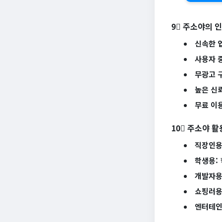
9⃣ 주소야의 
신속한 
사용자 
무광고 
높은 신
무료 이
10⃣ 주소야 활
직장인용
학생용:
개발자용
쇼핑러용
엔터테인