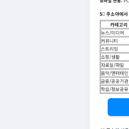
모바일 연동:
PC
5⃣ 주소야에서
카테고리
뉴스/미디어
커뮤니티
스트리밍
쇼핑/생활
자료실/파일
음악/엔터테인
금융/공공기관
학습/정보공유