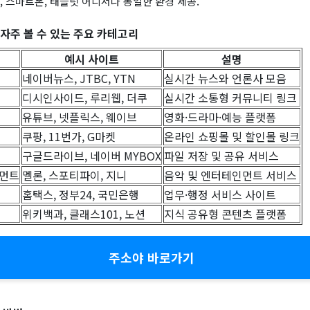
, 스마트폰, 태블릿 어디서나 동일한 환경 제공.
 자주 볼 수 있는 주요 카테고리
예시 사이트
설명
네이버뉴스, JTBC, YTN
실시간 뉴스와 언론사 모음
디시인사이드, 루리웹, 더쿠
실시간 소통형 커뮤니티 링크
유튜브, 넷플릭스, 웨이브
영화·드라마·예능 플랫폼
쿠팡, 11번가, G마켓
온라인 쇼핑몰 및 할인몰 링크
구글드라이브, 네이버 MYBOX
파일 저장 및 공유 서비스
먼트
멜론, 스포티파이, 지니
음악 및 엔터테인먼트 서비스
홈택스, 정부24, 국민은행
업무·행정 서비스 사이트
위키백과, 클래스101, 노션
지식 공유형 콘텐츠 플랫폼
주소야 바로가기