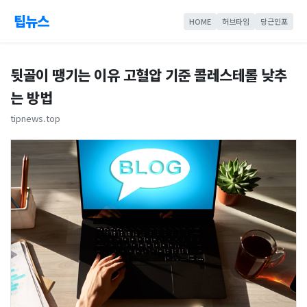
팁뉴스
HOME
허브타임
당근인포
뒷골이 땡기는 이유 고혈압 기준 콜레스테롤 낮추
는 방법
tipnews.top