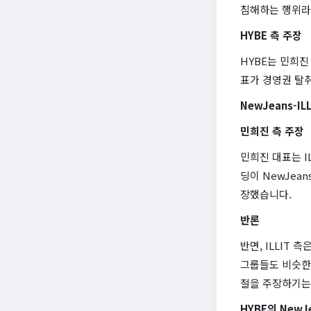
침해하는 행위라
HYBE 측 주장
HYBE는 민희진
표가 경영권 탈
NewJeans-I
민희진 측 주장
민희진 대표는 I
딩이 NewJea
장했습니다.
반론
반면, ILLIT
그룹들도 비슷한
절을 주장하기는
HYBE의 NewJ