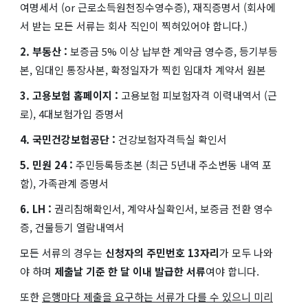
여명세서 (or 근로소득원천징수영수증), 재직증명서 (회사에
서 받는 모든 서류는 회사 직인이 찍혀있어야 합니다.)
2. 부동산 :
보증금 5% 이상 납부한 계약금 영수증, 등기부등
본, 임대인 통장사본, 확정일자가 찍힌 임대차 계약서 원본
3. 고용보험 홈페이지 :
고용보험 피보험자격 이력내역서 (근
로), 4대보험가입 증명서
4. 국민건강보험공단 :
건강보험자격득실 확인서
5. 민원 24 :
주민등록등초본 (최근 5년내 주소변동 내역 포
함), 가족관계 증명서
6. LH :
권리침해확인서, 계약사실확인서, 보증금 전환 영수
증, 건물등기 열람내역서
모든 서류의 경우는
신청자의 주민번호 13자리
가 모두 나와
야 하며
제출날 기준 한 달 이내 발급한 서류
여야 합니다.
또한
은행마다 제출을 요구하는 서류가 다를 수 있으니 미리