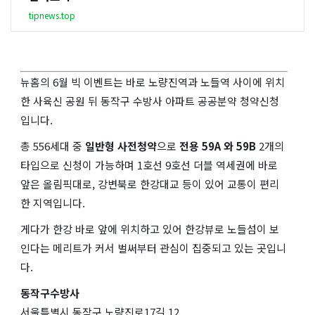
tipnews.top
뉴홈의 6월 빅 이벤트는 바로 노량진역과 노들역 사이에 위치
한 사육신 공원 뒤 동작구 수방사 아파트 공공분약 청약신청
입니다.
총 556세대 중
일반형 사전청약
으로
전용 59A 와 59B
2개의
타입으로 신청이 가능하며 1호선 9호선 더블 역세권에 바로
앞은 올림픽대로, 강변북로 한강대교 등이 있어 교통이 편리
한 지역입니다.
게다가 한강 바로 앞에 위치하고 있어 한강뷰로 노들섬이 보
인다는 메리트가 커서 벌써부터 관심이 집중되고 있는 곳입니
다.
동작구수방사
서울특별시 동작구 노량진로17길 12