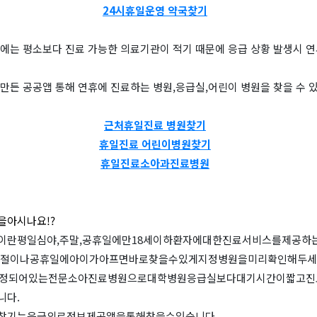
24시휴일운영 약국찾기
에는 평소보다 진료 가능한 의료기관이 적기 때문에 응급 상황 발생시 연
만든 공공앱 통해 연휴에 진료하는 병원,응급실,어린이 병원을 찾을 수 
근처휴일진료 병원찾기
휴일진료 어린이병원찾기
휴일진료소아과진료병원
을아시나요!?
이란평일심야,주말,공휴일에만18세이하환자에대한진료서비스를제공하
명절이나공휴일에아이가아프면바로찾을수있게지정병원을미리확인해두세
지정되어있는전문소아진료병원으로대학병원응급실보다대기시간이짧고진
니다.
찾기는응급의료정보제공앱을통해찾을수있습니다