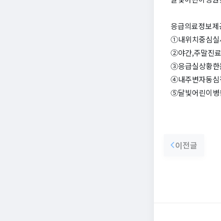
응급의료정보제
①내위치중심실
②야간,주말진
③응급실상황한
④내주변자동심
⑤달빛어린이병
이전글