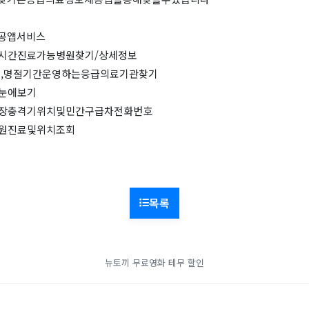
공앱서비스
시간진료가능병원찾기/상세정보
료,명절기간운영하는응급의료기관찾기
눈에보기
장충격기위치및민간구급차전화번호
원진료및위치조회
목록
뉴토끼
무료영화
테무 할인