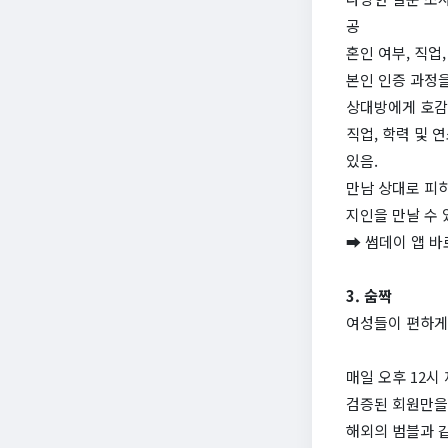
공
혼인 여부, 직업
본인 인증 과정을
상대방에게 호감
직업, 학력 및 
있음.
만남 상대로 피하
지인을 만날 수 
➡ 썸데이 앱 
3. 숨짝
여성들이 편하게
매일 오후 12시
검증된 회원만을
해외의 범블과 