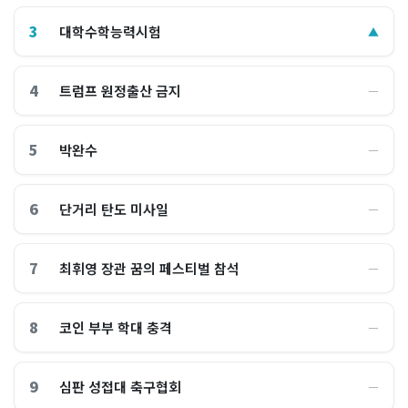
3
대학수학능력시험
▲
4
트럼프 원정출산 금지
―
5
박완수
―
6
단거리 탄도 미사일
―
7
최휘영 장관 꿈의 페스티벌 참석
―
8
코인 부부 학대 충격
―
9
심판 성접대 축구협회
―