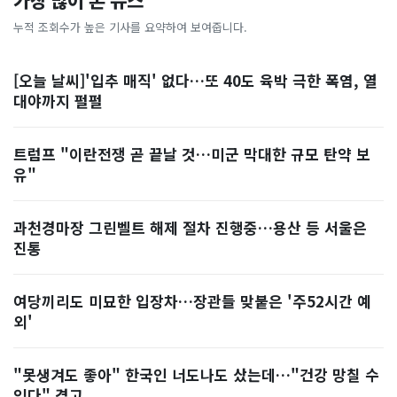
가장 많이 본 뉴스
누적 조회수가 높은 기사를 요약하여 보여줍니다.
[오늘 날씨]'입추 매직' 없다…또 40도 육박 극한 폭염, 열
대야까지 펄펄
트럼프 "이란전쟁 곧 끝날 것…미군 막대한 규모 탄약 보
유"
과천경마장 그린벨트 해제 절차 진행중…용산 등 서울은
진통
여당끼리도 미묘한 입장차…장관들 맞붙은 '주52시간 예
외'
"못생겨도 좋아" 한국인 너도나도 샀는데…"건강 망칠 수
있다" 경고, ...