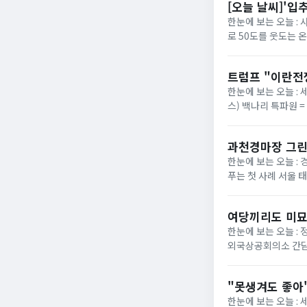
[오늘 날씨]'입
한눈에 보는 오늘 :
로 50도를 웃도는 
40도에 육박할 전망이
트럼프 "이란전
한눈에 보는 오늘 : 
스) 백나리 특파원 
은 이날 백악관 행정
과천경마장 그린
한눈에 보는 오늘 : 
푸는 첫 사례 서울 
정부가 경기 과천 경마장
여당끼리도 미묘
한눈에 보는 오늘 :
외국상공회의소 간담
법의 핵심 쟁점으로 부
"못생겨도 좋아"
한눈에 보는 오늘 :