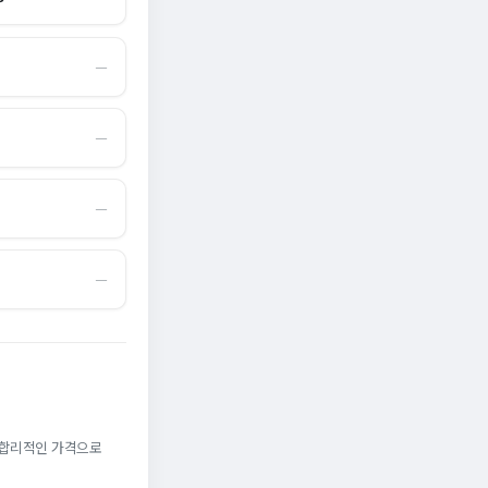
―
―
―
―
. 합리적인 가격으로