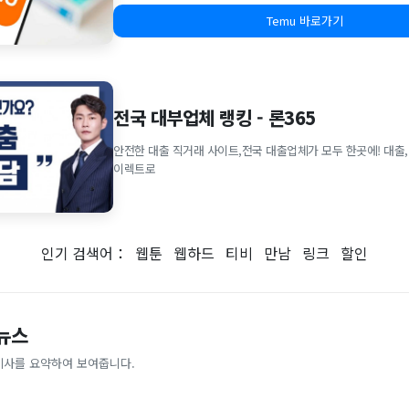
Temu 바로가기
전국 대부업체 랭킹 - 론365
안전한 대출 직거래 사이트,전국 대출업체가 모두 한곳에! 대출,
이렉트로
인기 검색어：
웹툰
웹하드
티비
만남
링크
할인
 뉴스
기사를 요약하여 보여줍니다.