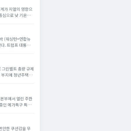
온도계가 지열의 영향으
 중심으로 낮 기온이
 반박 (워싱턴=연합뉴
했다. 트럼프 대통령
으로 그린벨트 총량 규제
옥 부지에 청년주택”
서울본부에서 열린 주한
 중인 메가특구 특별
 편안한 쿠션감을 무