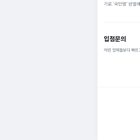
기로 '국민템' 반열
넓은 발볼과 부드러운
입점문의
어떤 업체들보다 빠르