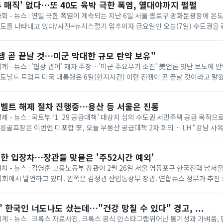
추 매직' 없다…또 40도 육박 극한 폭염, 열대야까지 펄펄
 사회 - 뉴스 : 연일 극한 폭염이 계속되는 지난 6일 서울 종로구 광화문광장에 
온도를 나타내고 있다/사진=뉴시스절기 입추이자 금요일인 오늘(7일) 수도권을
다. 기상청에 따르면 이날은 ...
쟁 곧 끝날 것…미군 막대한 규모 탄약 보유"
세계 - 뉴스 : '협상 관여' 재차 주장…'미군 주요무기 소진' 美언론 잇단 보도에
= 도널드 트럼프 미국 대통령은 6일(현지시간) 이란 전쟁이 곧 끝날 것이라고 말
명령 서명식에서 취재진과...
벨트 해제 절차 진행중…용산 등 서울은 진통
경제 - 뉴스 : 국토부 ‘1·29 공급대책’ 대상지 심의 수도권 서민주택 공급 목적
태릉골프장은 이번엔 미포함 李, 오늘 부동산 공급대책 2차 회의… LH “강남 사
 등 올해 1·...
한 입장차…장관들 맞붙은 '주52시간 예외'
 정치 - 뉴스 : 김영훈 고용노동부 장관이 2월 26일 서울 영등포구 한국전력 남
회에서 발언하고 있다. 왼쪽은 김정관 산업통상부 장관. 연합뉴스 정부가 추진
상한 ‘주 52시간제 특례’가 정...
 한국인 너도나도 샀는데…"건강 망칠 수 있다" 경고, ...
 세계 - 뉴스 : 크록스 자료사진. 크록스 공식 인스타그램뛰어난 통기성과 가벼움,