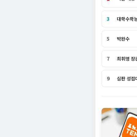
3
대학수학
5
박완수
7
최휘영 장
9
심판 성접