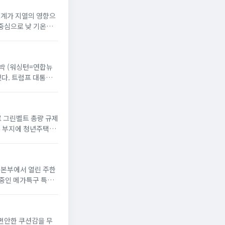
온도계가 지열의 영향으
 중심으로 낮 기온이
 반박 (워싱턴=연합뉴
했다. 트럼프 대통령
으로 그린벨트 총량 규제
옥 부지에 청년주택”
서울본부에서 열린 주한
 중인 메가특구 특별
 편안한 쿠션감을 무