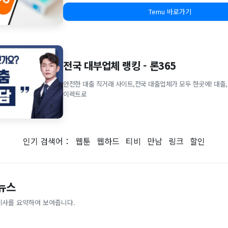
Temu 바로가기
전국 대부업체 랭킹 - 론365
안전한 대출 직거래 사이트,전국 대출업체가 모두 한곳에! 대출,
이렉트로
인기 검색어：
웹툰
웹하드
티비
만남
링크
할인
 뉴스
기사를 요약하여 보여줍니다.