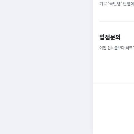
기로 '국민템' 반열
넓은 발볼과 부드러운
입점문의
어떤 업체들보다 빠르