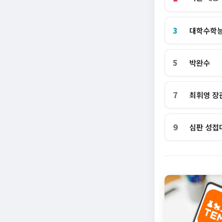
3
대학수학
5
박완수
7
최휘영 장
9
심판 성접