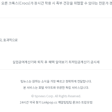
에 오른 크록스(Crocs)가 장시간 착용 시 족부 건강을 위협할 수 있다는 전문가 
 소재 덕분에 남녀노소...
고, 효과적으로
실업급여계산기와 퇴직 후 혜택 알아보기
최저임금계산기
금시세
팁뉴스는 원하는 소식을 가장 빠르고 정확하게 전달합니다.
본 서비스는 포털 사이트와 무관한 독립 서비스입니다.
© tipnews Corp. All Rights Reserved.
24시간 약국 찾기
Linkpop.cc
깨알팁팁팁
론365
트립닷컴