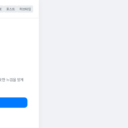
E
포스트
허브타임
듯한 느낌을 받게