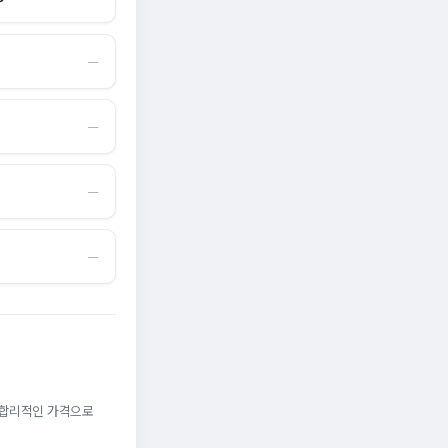
―
―
―
―
. 합리적인 가격으로