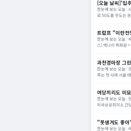
[오늘 날씨]'입
한눈에 보는 오늘 :
로 50도를 웃도는 
40도에 육박할 전망이
트럼프 "이란전
한눈에 보는 오늘 : 
스) 백나리 특파원 
은 이날 백악관 행정
과천경마장 그린
한눈에 보는 오늘 : 
푸는 첫 사례 서울 
정부가 경기 과천 경마장
여당끼리도 미묘
한눈에 보는 오늘 :
외국상공회의소 간담
법의 핵심 쟁점으로 부
"못생겨도 좋아"
한눈에 보는 오늘 :