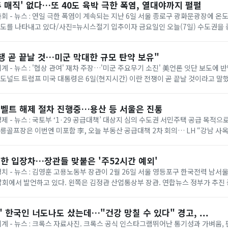
추 매직' 없다…또 40도 육박 극한 폭염, 열대야까지 펄펄
 사회 - 뉴스 : 연일 극한 폭염이 계속되는 지난 6일 서울 종로구 광화문광장에 
온도를 나타내고 있다/사진=뉴시스절기 입추이자 금요일인 오늘(7일) 수도권을
다. 기상청에 따르면 이날은 ...
쟁 곧 끝날 것…미군 막대한 규모 탄약 보유"
세계 - 뉴스 : '협상 관여' 재차 주장…'미군 주요무기 소진' 美언론 잇단 보도에
= 도널드 트럼프 미국 대통령은 6일(현지시간) 이란 전쟁이 곧 끝날 것이라고 말
명령 서명식에서 취재진과...
벨트 해제 절차 진행중…용산 등 서울은 진통
경제 - 뉴스 : 국토부 ‘1·29 공급대책’ 대상지 심의 수도권 서민주택 공급 목적
태릉골프장은 이번엔 미포함 李, 오늘 부동산 공급대책 2차 회의… LH “강남 사
 등 올해 1·...
한 입장차…장관들 맞붙은 '주52시간 예외'
 정치 - 뉴스 : 김영훈 고용노동부 장관이 2월 26일 서울 영등포구 한국전력 남
회에서 발언하고 있다. 왼쪽은 김정관 산업통상부 장관. 연합뉴스 정부가 추진
상한 ‘주 52시간제 특례’가 정...
 한국인 너도나도 샀는데…"건강 망칠 수 있다" 경고, ...
 세계 - 뉴스 : 크록스 자료사진. 크록스 공식 인스타그램뛰어난 통기성과 가벼움,