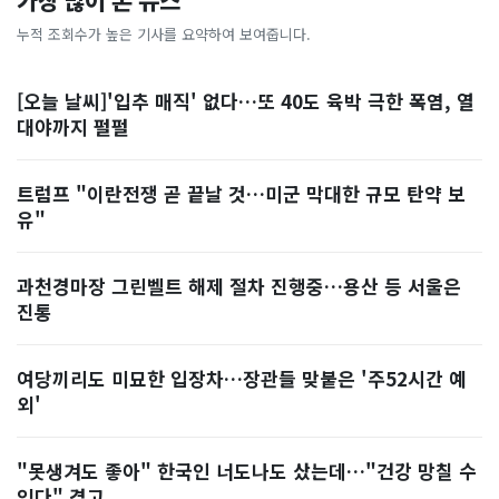
가장 많이 본 뉴스
누적 조회수가 높은 기사를 요약하여 보여줍니다.
[오늘 날씨]'입추 매직' 없다…또 40도 육박 극한 폭염, 열
대야까지 펄펄
트럼프 "이란전쟁 곧 끝날 것…미군 막대한 규모 탄약 보
유"
과천경마장 그린벨트 해제 절차 진행중…용산 등 서울은
진통
여당끼리도 미묘한 입장차…장관들 맞붙은 '주52시간 예
외'
"못생겨도 좋아" 한국인 너도나도 샀는데…"건강 망칠 수
있다" 경고, ...