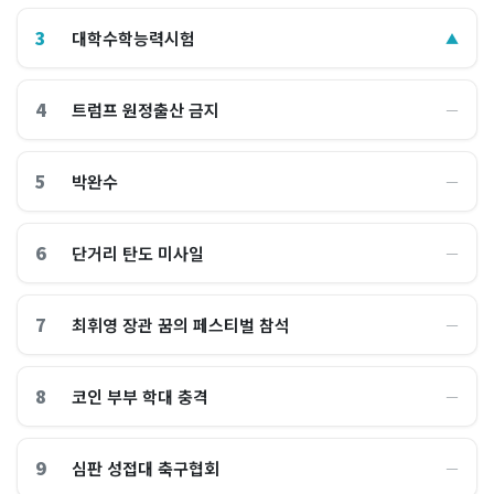
3
대학수학능력시험
▲
4
트럼프 원정출산 금지
―
5
박완수
―
6
단거리 탄도 미사일
―
7
최휘영 장관 꿈의 페스티벌 참석
―
8
코인 부부 학대 충격
―
9
심판 성접대 축구협회
―