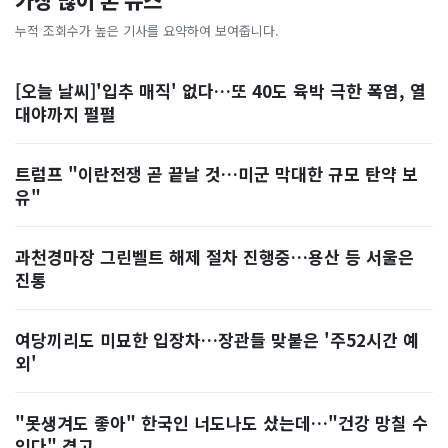
가장 많이 본 뉴스
누적 조회수가 높은 기사를 요약하여 보여줍니다.
[오늘 날씨]'입추 매직' 없다…또 40도 육박 극한 폭염, 열
대야까지 펄펄
트럼프 "이란전쟁 곧 끝날 것…미군 막대한 규모 탄약 보
유"
과천경마장 그린벨트 해제 절차 진행중…용산 등 서울은
진통
여당끼리도 미묘한 입장차…장관들 맞붙은 '주52시간 예
외'
"못생겨도 좋아" 한국인 너도나도 샀는데…"건강 망칠 수
있다" 경고, ...