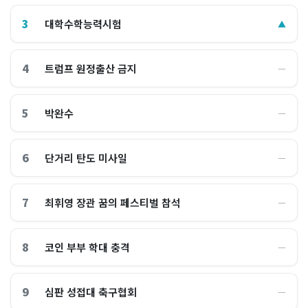
3
대학수학능력시험
▲
4
트럼프 원정출산 금지
―
5
박완수
―
6
단거리 탄도 미사일
―
7
최휘영 장관 꿈의 페스티벌 참석
―
8
코인 부부 학대 충격
―
9
심판 성접대 축구협회
―