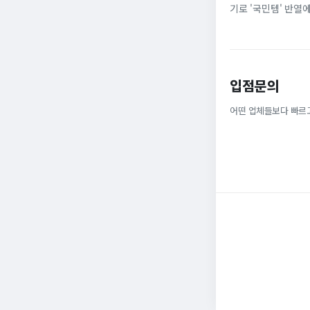
기로 '국민템' 반열
넓은 발볼과 부드러운
입점문의
어떤 업체들보다 빠르