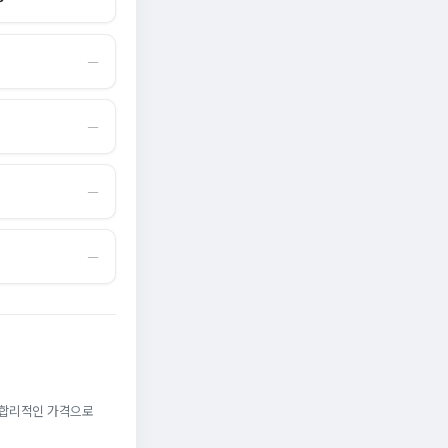
―
―
―
―
. 합리적인 가격으로