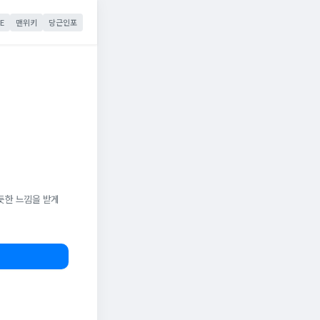
E
맨위키
당근인포
듯한 느낌을 받게