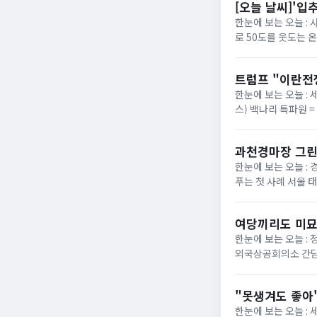
[오늘 날씨]'입
한눈에 보는 오늘 :
로 50도를 웃도는 
40도에 육박할 전망이
트럼프 "이란전
한눈에 보는 오늘 : 
스) 백나리 특파원 
은 이날 백악관 행정
과천경마장 그린
한눈에 보는 오늘 : 
푸는 첫 사례 서울 
정부가 경기 과천 경마장
여당끼리도 미묘
한눈에 보는 오늘 :
외국상공회의소 간담
법의 핵심 쟁점으로 부
"못생겨도 좋아"
한눈에 보는 오늘 :