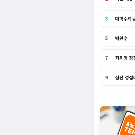
3
대학수학
5
박완수
7
최휘영 장
9
심판 성접