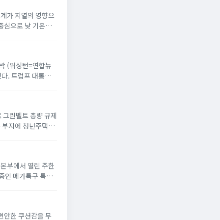
온도계가 지열의 영향으
 중심으로 낮 기온이
 반박 (워싱턴=연합뉴
했다. 트럼프 대통령
으로 그린벨트 총량 규제
옥 부지에 청년주택”
서울본부에서 열린 주한
 중인 메가특구 특별
 편안한 쿠션감을 무