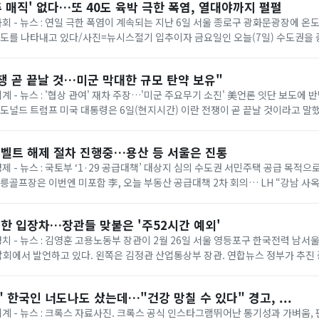
추 매직' 없다…또 40도 육박 극한 폭염, 열대야까지 펄펄
 사회 - 뉴스 : 연일 극한 폭염이 계속되는 지난 6일 서울 종로구 광화문광장에 
온도를 나타내고 있다/사진=뉴시스절기 입추이자 금요일인 오늘(7일) 수도권을
다. 기상청에 따르면 이날은 ...
쟁 곧 끝날 것…미군 막대한 규모 탄약 보유"
세계 - 뉴스 : '협상 관여' 재차 주장…'미군 주요무기 소진' 美언론 잇단 보도에
= 도널드 트럼프 미국 대통령은 6일(현지시간) 이란 전쟁이 곧 끝날 것이라고 말
명령 서명식에서 취재진과...
벨트 해제 절차 진행중…용산 등 서울은 진통
경제 - 뉴스 : 국토부 ‘1·29 공급대책’ 대상지 심의 수도권 서민주택 공급 목적
태릉골프장은 이번엔 미포함 李, 오늘 부동산 공급대책 2차 회의… LH “강남 사
 등 올해 1·...
한 입장차…장관들 맞붙은 '주52시간 예외'
 정치 - 뉴스 : 김영훈 고용노동부 장관이 2월 26일 서울 영등포구 한국전력 남
회에서 발언하고 있다. 왼쪽은 김정관 산업통상부 장관. 연합뉴스 정부가 추진
상한 ‘주 52시간제 특례’가 정...
 한국인 너도나도 샀는데…"건강 망칠 수 있다" 경고, ...
 세계 - 뉴스 : 크록스 자료사진. 크록스 공식 인스타그램뛰어난 통기성과 가벼움,