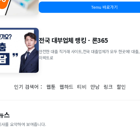
Temu 바로가기
전국 대부업체 랭킹 - 론365
안전한 대출 직거래 사이트,전국 대출업체가 모두 한곳에! 대출,
이렉트로
인기 검색어：
웹툰
웹하드
티비
만남
링크
할인
 뉴스
기사를 요약하여 보여줍니다.