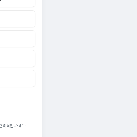
―
―
―
―
. 합리적인 가격으로