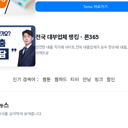
Temu 바로가기
전국 대부업체 랭킹 - 론365
안전한 대출 직거래 사이트,전국 대출업체가 모두 한곳에! 대출,
이렉트로
인기 검색어：
웹툰
웹하드
티비
만남
링크
할인
 뉴스
기사를 요약하여 보여줍니다.