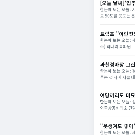
[오늘 날씨]'입
한눈에 보는 오늘 :
로 50도를 웃도는 
40도에 육박할 전망이
트럼프 "이란전
한눈에 보는 오늘 : 
스) 백나리 특파원 
은 이날 백악관 행정
과천경마장 그린
한눈에 보는 오늘 : 
푸는 첫 사례 서울 
정부가 경기 과천 경마장
여당끼리도 미묘
한눈에 보는 오늘 :
외국상공회의소 간담
법의 핵심 쟁점으로 부
"못생겨도 좋아"
한눈에 보는 오늘 :