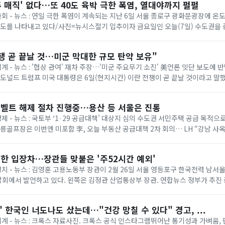
추 매직' 없다…또 40도 육박 극한 폭염, 열대야까지 펄펄
 사회 - 뉴스 : 연일 극한 폭염이 계속되는 지난 6일 서울 종로구 광화문광장에 
온도를 나타내고 있다/사진=뉴시스절기 입추이자 금요일인 오늘(7일) 수도권을
다. 기상청에 따르면 이날은 ...
쟁 곧 끝날 것…미군 막대한 규모 탄약 보유"
세계 - 뉴스 : '협상 관여' 재차 주장…'미군 주요무기 소진' 美언론 잇단 보도에
= 도널드 트럼프 미국 대통령은 6일(현지시간) 이란 전쟁이 곧 끝날 것이라고 말
명령 서명식에서 취재진과...
벨트 해제 절차 진행중…용산 등 서울은 진통
경제 - 뉴스 : 국토부 ‘1·29 공급대책’ 대상지 심의 수도권 서민주택 공급 목적
태릉골프장은 이번엔 미포함 李, 오늘 부동산 공급대책 2차 회의… LH “강남 사
 등 올해 1·...
한 입장차…장관들 맞붙은 '주52시간 예외'
 정치 - 뉴스 : 김영훈 고용노동부 장관이 2월 26일 서울 영등포구 한국전력 남
회에서 발언하고 있다. 왼쪽은 김정관 산업통상부 장관. 연합뉴스 정부가 추진
상한 ‘주 52시간제 특례’가 정...
 한국인 너도나도 샀는데…"건강 망칠 수 있다" 경고, ...
 세계 - 뉴스 : 크록스 자료사진. 크록스 공식 인스타그램뛰어난 통기성과 가벼움,