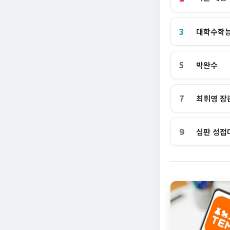
3
대학수학
5
박완수
7
최휘영 장
9
심판 성접