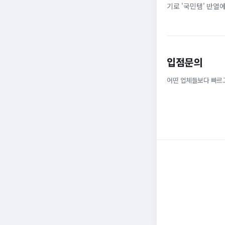
기로 '국민템' 반열
넓은 발볼과 부드러운
입점문의
어떤 업체들보다 빠르