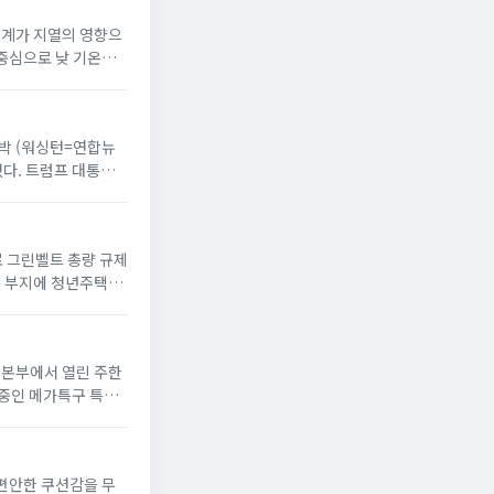
온도계가 지열의 영향으
 중심으로 낮 기온이
 반박 (워싱턴=연합뉴
했다. 트럼프 대통령
으로 그린벨트 총량 규제
옥 부지에 청년주택”
서울본부에서 열린 주한
 중인 메가특구 특별
 편안한 쿠션감을 무