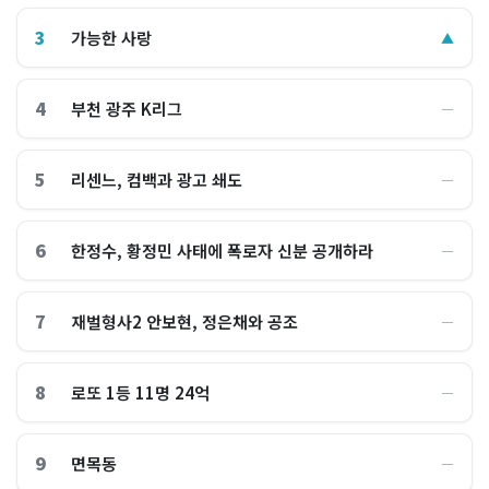
3
가능한 사랑
▲
4
부천 광주 K리그
―
5
리센느, 컴백과 광고 쇄도
―
6
한정수, 황정민 사태에 폭로자 신분 공개하라
―
7
재벌형사2 안보현, 정은채와 공조
―
8
로또 1등 11명 24억
―
9
면목동
―