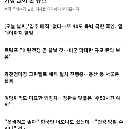
가장 많이 본 뉴스
누적 조회수가 높은 기사를 요약하여 보여줍니다.
[오늘 날씨]'입추 매직' 없다…또 40도 육박 극한 폭염, 열
대야까지 펄펄
트럼프 "이란전쟁 곧 끝날 것…미군 막대한 규모 탄약 보
유"
과천경마장 그린벨트 해제 절차 진행중…용산 등 서울은
진통
여당끼리도 미묘한 입장차…장관들 맞붙은 '주52시간 예
외'
"못생겨도 좋아" 한국인 너도나도 샀는데…"건강 망칠 수
있다" 경고, ...