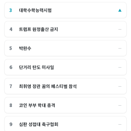
3
대학수학능력시험
▲
4
트럼프 원정출산 금지
―
5
박완수
―
6
단거리 탄도 미사일
―
7
최휘영 장관 꿈의 페스티벌 참석
―
8
코인 부부 학대 충격
―
9
심판 성접대 축구협회
―