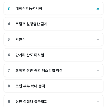
3
대학수학능력시험
▲
4
트럼프 원정출산 금지
―
5
박완수
―
6
단거리 탄도 미사일
―
7
최휘영 장관 꿈의 페스티벌 참석
―
8
코인 부부 학대 충격
―
9
심판 성접대 축구협회
―