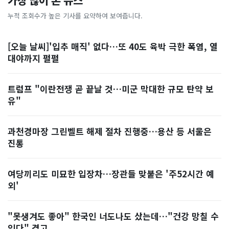
가장 많이 본 뉴스
누적 조회수가 높은 기사를 요약하여 보여줍니다.
[오늘 날씨]'입추 매직' 없다…또 40도 육박 극한 폭염, 열
대야까지 펄펄
트럼프 "이란전쟁 곧 끝날 것…미군 막대한 규모 탄약 보
유"
과천경마장 그린벨트 해제 절차 진행중…용산 등 서울은
진통
여당끼리도 미묘한 입장차…장관들 맞붙은 '주52시간 예
외'
"못생겨도 좋아" 한국인 너도나도 샀는데…"건강 망칠 수
있다" 경고, ...