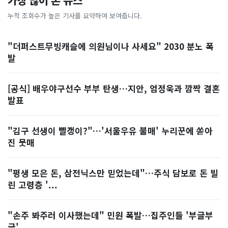
가장 많이 본 뉴스
누적 조회수가 높은 기사를 요약하여 보여줍니다.
"더퍼스트무빙캐슬에 의원님이나 사세요" 2030 분노 폭
발
[공식] 배우야구선수 부부 탄생…지안, 엄정욱과 깜짝 결혼
발표
"김구 선생이 빨갱이?"…'서울우유 불매' 누리꾼에 쏟아
진 뭇매
"평생 모은 돈, 삼전닉스만 믿었는데"…주식 담보로 돈 빌
린 고령층 '...
"손주 봐주러 이사했는데" 민원 폭발…집주인들 '부글부
글'