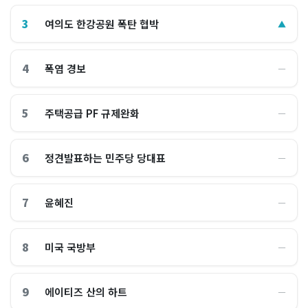
3
여의도 한강공원 폭탄 협박
▲
4
폭염 경보
―
5
주택공급 PF 규제완화
―
6
정견발표하는 민주당 당대표
―
7
윤혜진
―
8
미국 국방부
―
9
에이티즈 산의 하트
―