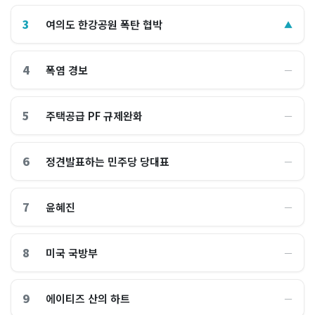
3
여의도 한강공원 폭탄 협박
▲
4
폭염 경보
―
5
주택공급 PF 규제완화
―
6
정견발표하는 민주당 당대표
―
7
윤혜진
―
8
미국 국방부
―
9
에이티즈 산의 하트
―