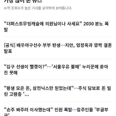
가장 많이 본 뉴스
누적 조회수가 높은 기사를 요약하여 보여줍니다.
"더퍼스트무빙캐슬에 의원님이나 사세요" 2030 분노 폭
발
[공식] 배우야구선수 부부 탄생…지안, 엄정욱과 깜짝 결혼
발표
"김구 선생이 빨갱이?"…'서울우유 불매' 누리꾼에 쏟아
진 뭇매
"평생 모은 돈, 삼전닉스만 믿었는데"…주식 담보로 돈 빌
린 고령층 '...
"손주 봐주러 이사했는데" 민원 폭발…집주인들 '부글부
글'