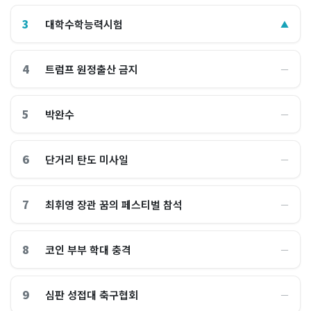
3
대학수학능력시험
▲
4
트럼프 원정출산 금지
―
5
박완수
―
6
단거리 탄도 미사일
―
7
최휘영 장관 꿈의 페스티벌 참석
―
8
코인 부부 학대 충격
―
9
심판 성접대 축구협회
―