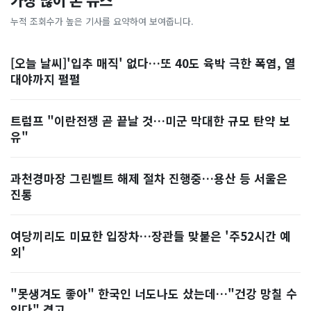
가장 많이 본 뉴스
누적 조회수가 높은 기사를 요약하여 보여줍니다.
[오늘 날씨]'입추 매직' 없다…또 40도 육박 극한 폭염, 열
대야까지 펄펄
트럼프 "이란전쟁 곧 끝날 것…미군 막대한 규모 탄약 보
유"
과천경마장 그린벨트 해제 절차 진행중…용산 등 서울은
진통
여당끼리도 미묘한 입장차…장관들 맞붙은 '주52시간 예
외'
"못생겨도 좋아" 한국인 너도나도 샀는데…"건강 망칠 수
있다" 경고, ...