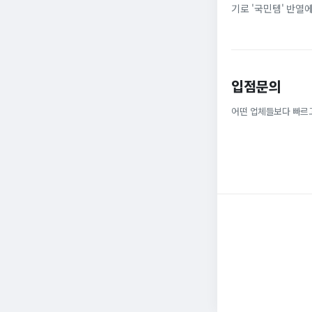
기로 '국민템' 반열
넓은 발볼과 부드러운
입점문의
어떤 업체들보다 빠르