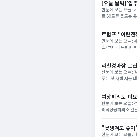
[오늘 날씨]'입
한눈에 보는 오늘 :
로 50도를 웃도는 
40도에 육박할 전망이
트럼프 "이란전
한눈에 보는 오늘 : 
스) 백나리 특파원 
은 이날 백악관 행정
과천경마장 그린
한눈에 보는 오늘 : 
푸는 첫 사례 서울 
정부가 경기 과천 경마장
여당끼리도 미묘
한눈에 보는 오늘 :
외국상공회의소 간담
법의 핵심 쟁점으로 부
"못생겨도 좋아"
한눈에 보는 오늘 :