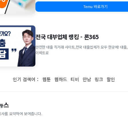
Temu 바로가기
전국 대부업체 랭킹 - 론365
안전한 대출 직거래 사이트,전국 대출업체가 모두 한곳에! 대출,
이렉트로
인기 검색어：
웹툰
웹하드
티비
만남
링크
할인
 뉴스
기사를 요약하여 보여줍니다.