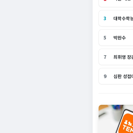
3
대학수학
5
박완수
7
최휘영 장
9
심판 성접