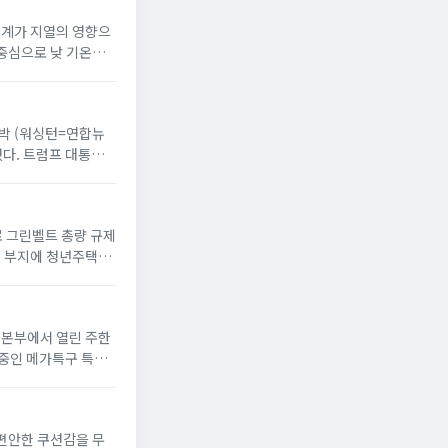
온도계가 지열의 영향으
 중심으로 낮 기온이
 반박 (워싱턴=연합뉴
했다. 트럼프 대통령
으로 그린벨트 총량 규제
옥 부지에 청년주택”
서울본부에서 열린 주한
 중인 메가특구 특별
 편안한 쿠션감을 무