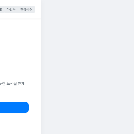
E
마인두
건강쉐어
듯한 느낌을 받게