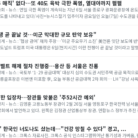
추 매직' 없다…또 40도 육박 극한 폭염, 열대야까지 펄펄
 사회 - 뉴스 : 연일 극한 폭염이 계속되는 지난 6일 서울 종로구 광화문광장에 
온도를 나타내고 있다/사진=뉴시스절기 입추이자 금요일인 오늘(7일) 수도권을
다. 기상청에 따르면 이날은 ...
쟁 곧 끝날 것…미군 막대한 규모 탄약 보유"
세계 - 뉴스 : '협상 관여' 재차 주장…'미군 주요무기 소진' 美언론 잇단 보도에
= 도널드 트럼프 미국 대통령은 6일(현지시간) 이란 전쟁이 곧 끝날 것이라고 말
명령 서명식에서 취재진과...
벨트 해제 절차 진행중…용산 등 서울은 진통
경제 - 뉴스 : 국토부 ‘1·29 공급대책’ 대상지 심의 수도권 서민주택 공급 목적
태릉골프장은 이번엔 미포함 李, 오늘 부동산 공급대책 2차 회의… LH “강남 사
 등 올해 1·...
한 입장차…장관들 맞붙은 '주52시간 예외'
 정치 - 뉴스 : 김영훈 고용노동부 장관이 2월 26일 서울 영등포구 한국전력 남
회에서 발언하고 있다. 왼쪽은 김정관 산업통상부 장관. 연합뉴스 정부가 추진
상한 ‘주 52시간제 특례’가 정...
 한국인 너도나도 샀는데…"건강 망칠 수 있다" 경고, ...
 세계 - 뉴스 : 크록스 자료사진. 크록스 공식 인스타그램뛰어난 통기성과 가벼움,