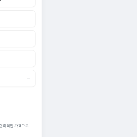
―
―
―
―
. 합리적인 가격으로