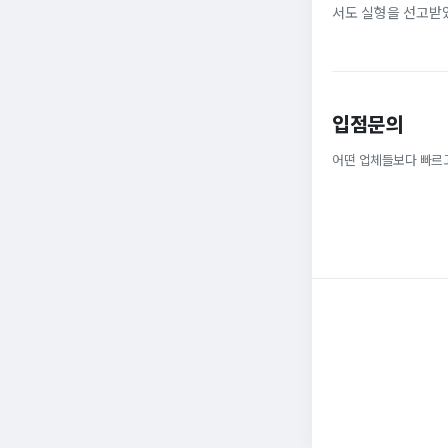
서도 실형을 선고받았
법 위반, 부정경쟁방지
입점문의
어떤 업체들보다 빠르