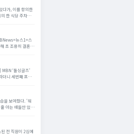
 있다가, 이를 항의한
의 한 식당 주차장에
BBNews=뉴스1=스
올해 초 조용히 결혼식
] MBN ‘돌싱글즈’
오라더니 세번째 프로
습을 보여줬다. '워
 줄 아는 애들만 있
소된 전 직원이 2심에