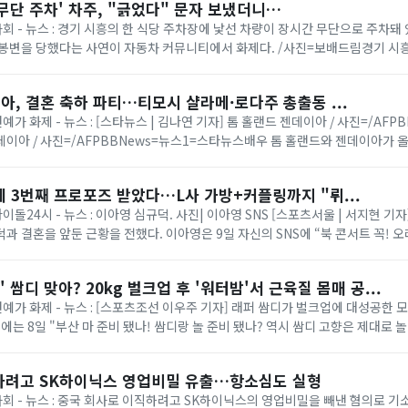
'무단 주차' 차주, "긁었다" 문자 보냈더니…
사회 - 뉴스 : 경기 시흥의 한 식당 주차장에 낯선 차량이 장시간 무단으로 주차돼
 봉변을 당했다는 사연이 자동차 커뮤니티에서 화제다. /사진=보배드림경기 시흥
무단으로 주차돼 있다가, 이...
, 결혼 축하 파티…티모시 샬라메·로다주 총출동 ...
연예가 화제 - 뉴스 : [스타뉴스 | 김나연 기자] 톰 홀랜드 젠데이아 / 사진=/AFP
이아 / 사진=/AFPBBNews=뉴스1=스타뉴스배우 톰 홀랜드와 젠데이아가 
근 영국 서리에서 3일간의...
 3번째 프로포즈 받았다…L사 가방+커플링까지 "뤼...
아이돌24시 - 뉴스 : 이아영 심규덕. 사진| 이아영 SNS [스포츠서울 | 서지현 기자
과 결혼을 앞둔 근황을 전했다. 이아영은 9일 자신의 SNS에 “북 콘서트 꼭! 
. 이날 공개된 사진 ...
' 쌈디 맞아? 20kg 벌크업 후 '워터밤'서 근육질 몸매 공...
연예가 화제 - 뉴스 : [스포츠조선 이우주 기자] 래퍼 쌈디가 벌크업에 대성공한 모
S에는 8일 "부산 마 준비 됐나! 쌈디랑 놀 준비 됐나? 역시 쌈디 고향은 제대로 놀
한 편의 영상이 게재됐다...
하려고 SK하이닉스 영업비밀 유출…항소심도 실형
 사회 - 뉴스 : 중국 회사로 이직하려고 SK하이닉스의 영업비밀을 빼낸 혐의로 기