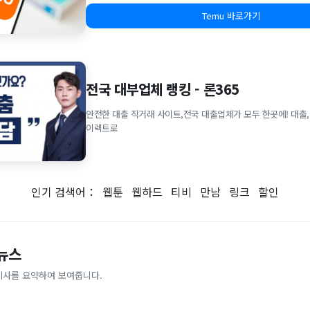
Temu 바로가기
전국 대부업체 랭킹 - 론365
안전한 대출 직거래 사이트,전국 대출업체가 모두 한곳에! 대출,
이렉트로
인기 검색어：
웹툰
웹하드
티비
만남
링크
할인
 뉴스
기사를 요약하여 보여줍니다.