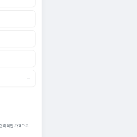
―
―
―
―
. 합리적인 가격으로