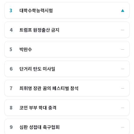
3
대학수학능력시험
▲
4
트럼프 원정출산 금지
―
5
박완수
―
6
단거리 탄도 미사일
―
7
최휘영 장관 꿈의 페스티벌 참석
―
8
코인 부부 학대 충격
―
9
심판 성접대 축구협회
―