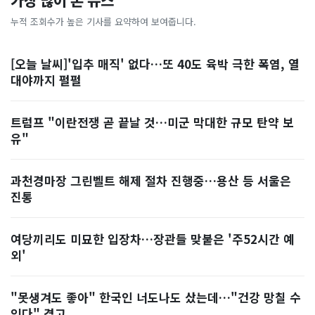
가장 많이 본 뉴스
누적 조회수가 높은 기사를 요약하여 보여줍니다.
[오늘 날씨]'입추 매직' 없다…또 40도 육박 극한 폭염, 열
대야까지 펄펄
트럼프 "이란전쟁 곧 끝날 것…미군 막대한 규모 탄약 보
유"
과천경마장 그린벨트 해제 절차 진행중…용산 등 서울은
진통
여당끼리도 미묘한 입장차…장관들 맞붙은 '주52시간 예
외'
"못생겨도 좋아" 한국인 너도나도 샀는데…"건강 망칠 수
있다" 경고, ...