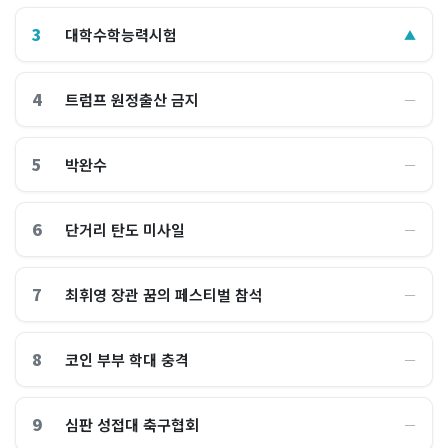
3
대학수학능력시험
▲
4
트럼프 원정출산 금지
―
5
박완수
―
6
단거리 탄도 미사일
―
7
최휘영 장관 꿈의 페스티벌 참석
―
8
코인 부부 학대 충격
―
9
심판 성접대 축구협회
―