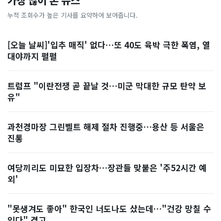
가장 많이 본 뉴스
누적 조회수가 높은 기사를 요약하여 보여줍니다.
[오늘 날씨]'입추 매직' 없다…또 40도 육박 극한 폭염, 열
대야까지 펄펄
트럼프 "이란전쟁 곧 끝날 것…미군 막대한 규모 탄약 보
유"
과천경마장 그린벨트 해제 절차 진행중…용산 등 서울은
진통
여당끼리도 미묘한 입장차…장관들 맞붙은 '주52시간 예
외'
"못생겨도 좋아" 한국인 너도나도 샀는데…"건강 망칠 수
있다" 경고, ...