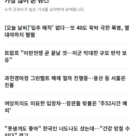
가장 많이 본 뉴스
누적 조회수가 높은 기사를 요약하여 보여줍니다.
[오늘 날씨]'입추 매직' 없다…또 40도 육박 극한 폭염, 열
대야까지 펄펄
트럼프 "이란전쟁 곧 끝날 것…미군 막대한 규모 탄약 보
유"
과천경마장 그린벨트 해제 절차 진행중…용산 등 서울은
진통
여당끼리도 미묘한 입장차…장관들 맞붙은 '주52시간 예
외'
"못생겨도 좋아" 한국인 너도나도 샀는데…"건강 망칠 수
있다" 경고, ...