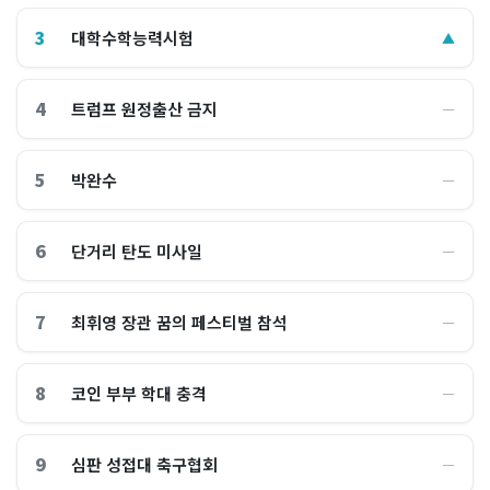
3
대학수학능력시험
▲
4
트럼프 원정출산 금지
―
5
박완수
―
6
단거리 탄도 미사일
―
7
최휘영 장관 꿈의 페스티벌 참석
―
8
코인 부부 학대 충격
―
9
심판 성접대 축구협회
―