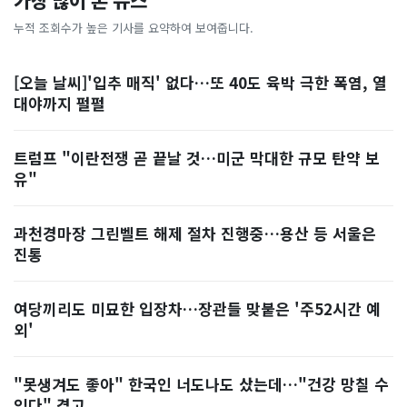
가장 많이 본 뉴스
누적 조회수가 높은 기사를 요약하여 보여줍니다.
[오늘 날씨]'입추 매직' 없다…또 40도 육박 극한 폭염, 열
대야까지 펄펄
트럼프 "이란전쟁 곧 끝날 것…미군 막대한 규모 탄약 보
유"
과천경마장 그린벨트 해제 절차 진행중…용산 등 서울은
진통
여당끼리도 미묘한 입장차…장관들 맞붙은 '주52시간 예
외'
"못생겨도 좋아" 한국인 너도나도 샀는데…"건강 망칠 수
있다" 경고, ...