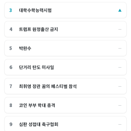
3
대학수학능력시험
▲
4
트럼프 원정출산 금지
―
5
박완수
―
6
단거리 탄도 미사일
―
7
최휘영 장관 꿈의 페스티벌 참석
―
8
코인 부부 학대 충격
―
9
심판 성접대 축구협회
―