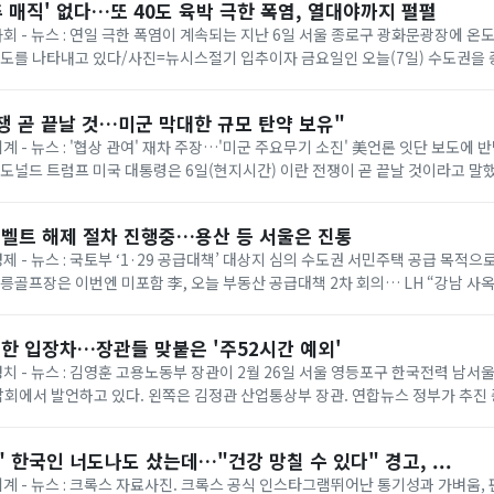
추 매직' 없다…또 40도 육박 극한 폭염, 열대야까지 펄펄
 사회 - 뉴스 : 연일 극한 폭염이 계속되는 지난 6일 서울 종로구 광화문광장에 
온도를 나타내고 있다/사진=뉴시스절기 입추이자 금요일인 오늘(7일) 수도권을
다. 기상청에 따르면 이날은 ...
쟁 곧 끝날 것…미군 막대한 규모 탄약 보유"
세계 - 뉴스 : '협상 관여' 재차 주장…'미군 주요무기 소진' 美언론 잇단 보도에
= 도널드 트럼프 미국 대통령은 6일(현지시간) 이란 전쟁이 곧 끝날 것이라고 말
명령 서명식에서 취재진과...
벨트 해제 절차 진행중…용산 등 서울은 진통
경제 - 뉴스 : 국토부 ‘1·29 공급대책’ 대상지 심의 수도권 서민주택 공급 목적
태릉골프장은 이번엔 미포함 李, 오늘 부동산 공급대책 2차 회의… LH “강남 사
 등 올해 1·...
한 입장차…장관들 맞붙은 '주52시간 예외'
 정치 - 뉴스 : 김영훈 고용노동부 장관이 2월 26일 서울 영등포구 한국전력 남
회에서 발언하고 있다. 왼쪽은 김정관 산업통상부 장관. 연합뉴스 정부가 추진
상한 ‘주 52시간제 특례’가 정...
 한국인 너도나도 샀는데…"건강 망칠 수 있다" 경고, ...
 세계 - 뉴스 : 크록스 자료사진. 크록스 공식 인스타그램뛰어난 통기성과 가벼움,