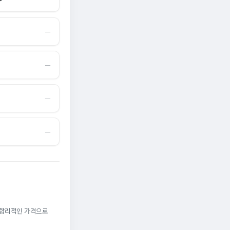
―
―
―
―
. 합리적인 가격으로