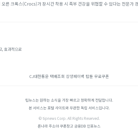
에 오른 크록스(Crocs)가 장시간 착용 시 족부 건강을 위협할 수 있다는 전문가 
 소재 덕분에 남녀노소...
고, 효과적으로
CJ대한통운 택배조회
상생페이백
탑툰 무료쿠폰
팁뉴스는 원하는 소식을 가장 빠르고 정확하게 전달합니다.
본 서비스는 포털 사이트와 무관한 독립 서비스입니다.
© tipnews Corp. All Rights Reserved.
론나라
주소야
쿠폰창고
금융DB
인포뉴스