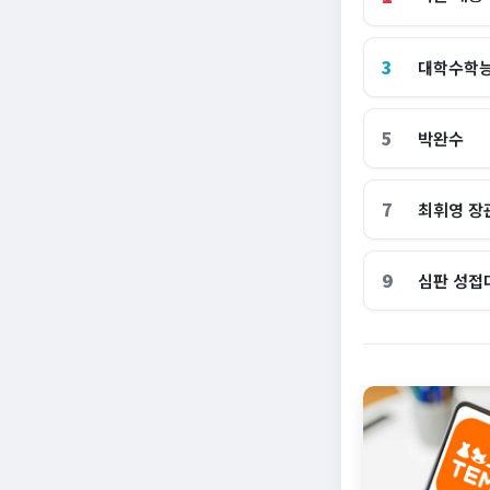
3
대학수학
5
박완수
7
최휘영 장
9
심판 성접