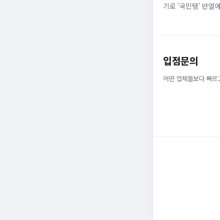
기로 '국민템' 반열
넓은 발볼과 부드러운
입점문의
어떤 업체들보다 빠르