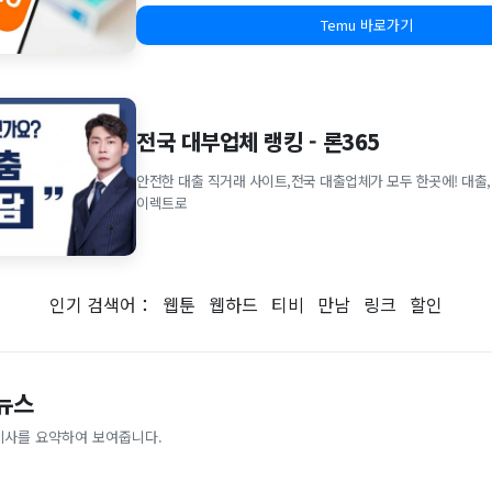
Temu 바로가기
전국 대부업체 랭킹 - 론365
안전한 대출 직거래 사이트,전국 대출업체가 모두 한곳에! 대출,
이렉트로
인기 검색어：
웹툰
웹하드
티비
만남
링크
할인
 뉴스
기사를 요약하여 보여줍니다.