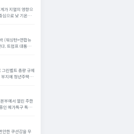
온도계가 지열의 영향으
 중심으로 낮 기온이
 반박 (워싱턴=연합뉴
했다. 트럼프 대통령
으로 그린벨트 총량 규제
옥 부지에 청년주택”
서울본부에서 열린 주한
 중인 메가특구 특별
 편안한 쿠션감을 무