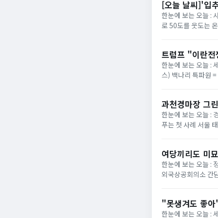
[오늘 날씨]'입
한눈에 보는 오늘 :
로 50도를 웃도는 
40도에 육박할 전망이
트럼프 "이란전
한눈에 보는 오늘 : 
스) 백나리 특파원 
은 이날 백악관 행정
과천경마장 그린
한눈에 보는 오늘 : 
푸는 첫 사례 서울 
정부가 경기 과천 경마장
여당끼리도 미묘
한눈에 보는 오늘 :
외국상공회의소 간담
법의 핵심 쟁점으로 부
"못생겨도 좋아"
한눈에 보는 오늘 :