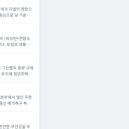
온도계가 지열의 영향으
 중심으로 낮 기온이
 반박 (워싱턴=연합뉴
했다. 트럼프 대통령
으로 그린벨트 총량 규제
옥 부지에 청년주택”
서울본부에서 열린 주한
 중인 메가특구 특별
 편안한 쿠션감을 무