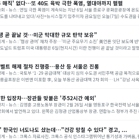
추 매직' 없다…또 40도 육박 극한 폭염, 열대야까지 펄펄
 사회 - 뉴스 : 연일 극한 폭염이 계속되는 지난 6일 서울 종로구 광화문광장에 
온도를 나타내고 있다/사진=뉴시스절기 입추이자 금요일인 오늘(7일) 수도권을
다. 기상청에 따르면 이날은 ...
쟁 곧 끝날 것…미군 막대한 규모 탄약 보유"
세계 - 뉴스 : '협상 관여' 재차 주장…'미군 주요무기 소진' 美언론 잇단 보도에
= 도널드 트럼프 미국 대통령은 6일(현지시간) 이란 전쟁이 곧 끝날 것이라고 말
명령 서명식에서 취재진과...
벨트 해제 절차 진행중…용산 등 서울은 진통
경제 - 뉴스 : 국토부 ‘1·29 공급대책’ 대상지 심의 수도권 서민주택 공급 목적
태릉골프장은 이번엔 미포함 李, 오늘 부동산 공급대책 2차 회의… LH “강남 사
 등 올해 1·...
한 입장차…장관들 맞붙은 '주52시간 예외'
 정치 - 뉴스 : 김영훈 고용노동부 장관이 2월 26일 서울 영등포구 한국전력 남
회에서 발언하고 있다. 왼쪽은 김정관 산업통상부 장관. 연합뉴스 정부가 추진
상한 ‘주 52시간제 특례’가 정...
 한국인 너도나도 샀는데…"건강 망칠 수 있다" 경고, ...
 세계 - 뉴스 : 크록스 자료사진. 크록스 공식 인스타그램뛰어난 통기성과 가벼움,