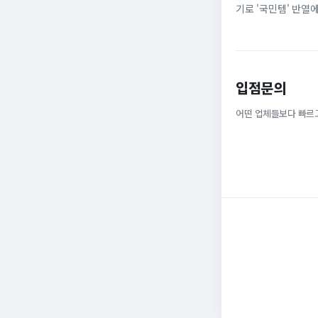
기로 '국민템' 반열
넓은 발볼과 부드러운
입점문의
어떤 업체들보다 빠르