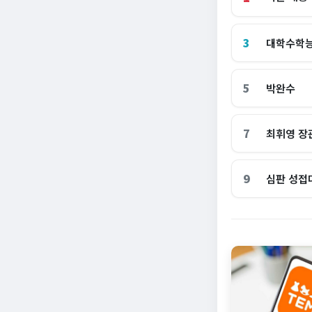
3
대학수학
5
박완수
7
최휘영 장
9
심판 성접