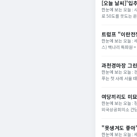
[오늘 날씨]'입
한눈에 보는 오늘 :
로 50도를 웃도는 
40도에 육박할 전망이
트럼프 "이란전
한눈에 보는 오늘 : 
스) 백나리 특파원 
은 이날 백악관 행정
과천경마장 그린
한눈에 보는 오늘 : 
푸는 첫 사례 서울 
정부가 경기 과천 경마장
여당끼리도 미묘
한눈에 보는 오늘 :
외국상공회의소 간담
법의 핵심 쟁점으로 부
"못생겨도 좋아"
한눈에 보는 오늘 :