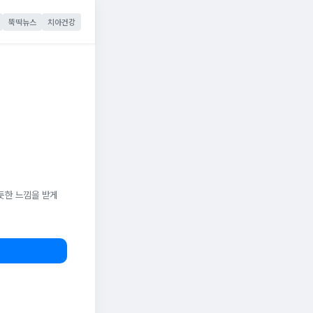
뚝딱뉴스
치아건강
듯한 느낌을 받게