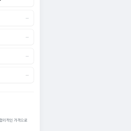
―
―
―
―
. 합리적인 가격으로