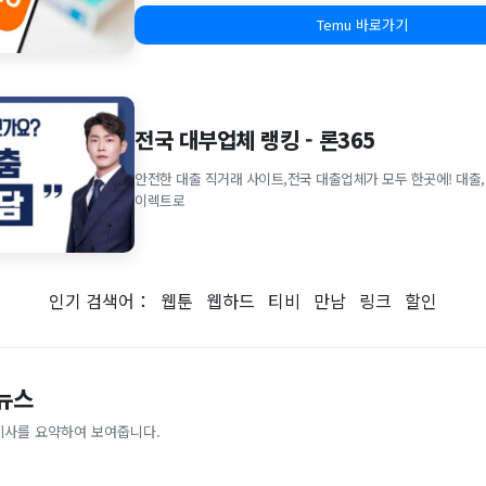
Temu 바로가기
전국 대부업체 랭킹 - 론365
안전한 대출 직거래 사이트,전국 대출업체가 모두 한곳에! 대출,
이렉트로
인기 검색어：
웹툰
웹하드
티비
만남
링크
할인
 뉴스
기사를 요약하여 보여줍니다.