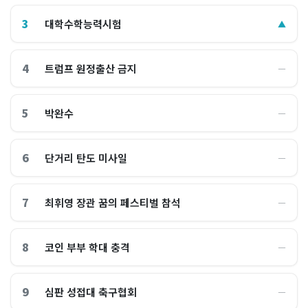
3
대학수학능력시험
▲
4
트럼프 원정출산 금지
―
5
박완수
―
6
단거리 탄도 미사일
―
7
최휘영 장관 꿈의 페스티벌 참석
―
8
코인 부부 학대 충격
―
9
심판 성접대 축구협회
―