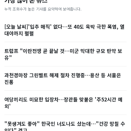
가장 많이 본 뉴스
누적 조회수가 높은 기사를 요약하여 보여줍니다.
[오늘 날씨]'입추 매직' 없다…또 40도 육박 극한 폭염, 열
대야까지 펄펄
트럼프 "이란전쟁 곧 끝날 것…미군 막대한 규모 탄약 보
유"
과천경마장 그린벨트 해제 절차 진행중…용산 등 서울은
진통
여당끼리도 미묘한 입장차…장관들 맞붙은 '주52시간 예
외'
"못생겨도 좋아" 한국인 너도나도 샀는데…"건강 망칠 수
있다" 경고, ...