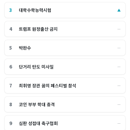
3
대학수학능력시험
▲
4
트럼프 원정출산 금지
―
5
박완수
―
6
단거리 탄도 미사일
―
7
최휘영 장관 꿈의 페스티벌 참석
―
8
코인 부부 학대 충격
―
9
심판 성접대 축구협회
―