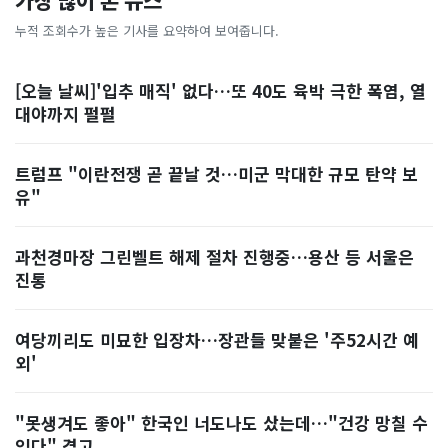
가장 많이 본 뉴스
누적 조회수가 높은 기사를 요약하여 보여줍니다.
[오늘 날씨]'입추 매직' 없다…또 40도 육박 극한 폭염, 열
대야까지 펄펄
트럼프 "이란전쟁 곧 끝날 것…미군 막대한 규모 탄약 보
유"
과천경마장 그린벨트 해제 절차 진행중…용산 등 서울은
진통
여당끼리도 미묘한 입장차…장관들 맞붙은 '주52시간 예
외'
"못생겨도 좋아" 한국인 너도나도 샀는데…"건강 망칠 수
있다" 경고, ...