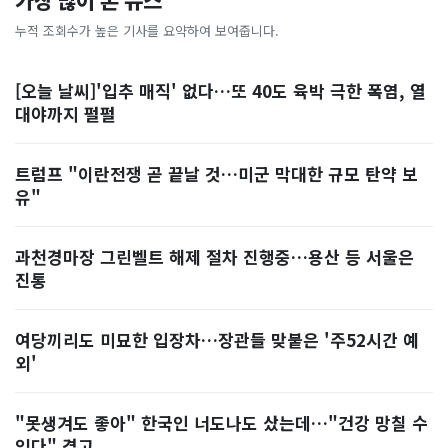
가장 많이 본 뉴스
누적 조회수가 높은 기사를 요약하여 보여줍니다.
[오늘 날씨]'입추 매직' 없다…또 40도 육박 극한 폭염, 열
대야까지 펄펄
트럼프 "이란전쟁 곧 끝날 것…미군 막대한 규모 탄약 보
유"
과천경마장 그린벨트 해제 절차 진행중…용산 등 서울은
진통
여당끼리도 미묘한 입장차…장관들 맞붙은 '주52시간 예
외'
"못생겨도 좋아" 한국인 너도나도 샀는데…"건강 망칠 수
있다" 경고, ...