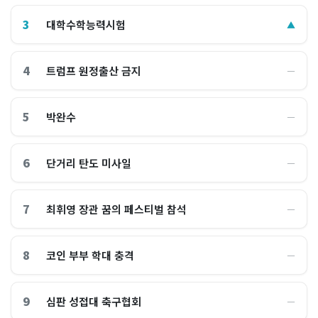
3
대학수학능력시험
▲
4
트럼프 원정출산 금지
―
5
박완수
―
6
단거리 탄도 미사일
―
7
최휘영 장관 꿈의 페스티벌 참석
―
8
코인 부부 학대 충격
―
9
심판 성접대 축구협회
―