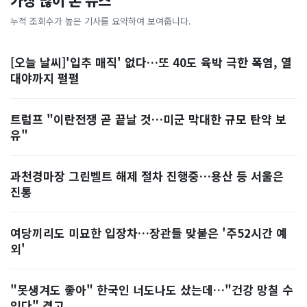
가장 많이 본 뉴스
누적 조회수가 높은 기사를 요약하여 보여줍니다.
[오늘 날씨]'입추 매직' 없다…또 40도 육박 극한 폭염, 열
대야까지 펄펄
트럼프 "이란전쟁 곧 끝날 것…미군 막대한 규모 탄약 보
유"
과천경마장 그린벨트 해제 절차 진행중…용산 등 서울은
진통
여당끼리도 미묘한 입장차…장관들 맞붙은 '주52시간 예
외'
"못생겨도 좋아" 한국인 너도나도 샀는데…"건강 망칠 수
있다" 경고, ...