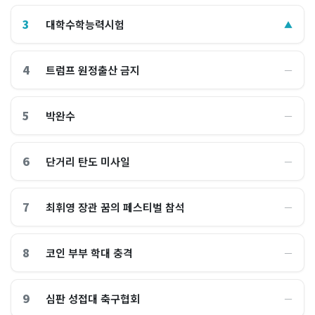
3
대학수학능력시험
▲
4
트럼프 원정출산 금지
―
5
박완수
―
6
단거리 탄도 미사일
―
7
최휘영 장관 꿈의 페스티벌 참석
―
8
코인 부부 학대 충격
―
9
심판 성접대 축구협회
―