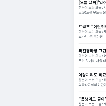
[오늘 날씨]'입
한눈에 보는 오늘 :
로 50도를 웃도는 
40도에 육박할 전망이
트럼프 "이란전
한눈에 보는 오늘 : 
스) 백나리 특파원 
은 이날 백악관 행정
과천경마장 그린
한눈에 보는 오늘 : 
푸는 첫 사례 서울 
정부가 경기 과천 경마장
여당끼리도 미묘
한눈에 보는 오늘 :
외국상공회의소 간담
법의 핵심 쟁점으로 부
"못생겨도 좋아"
한눈에 보는 오늘 :