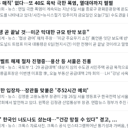
추 매직' 없다…또 40도 육박 극한 폭염, 열대야까지 펄펄
 사회 - 뉴스 : 연일 극한 폭염이 계속되는 지난 6일 서울 종로구 광화문광장에 
온도를 나타내고 있다/사진=뉴시스절기 입추이자 금요일인 오늘(7일) 수도권을
다. 기상청에 따르면 이날은 ...
쟁 곧 끝날 것…미군 막대한 규모 탄약 보유"
세계 - 뉴스 : '협상 관여' 재차 주장…'미군 주요무기 소진' 美언론 잇단 보도에
= 도널드 트럼프 미국 대통령은 6일(현지시간) 이란 전쟁이 곧 끝날 것이라고 말
명령 서명식에서 취재진과...
벨트 해제 절차 진행중…용산 등 서울은 진통
경제 - 뉴스 : 국토부 ‘1·29 공급대책’ 대상지 심의 수도권 서민주택 공급 목적
태릉골프장은 이번엔 미포함 李, 오늘 부동산 공급대책 2차 회의… LH “강남 사
 등 올해 1·...
한 입장차…장관들 맞붙은 '주52시간 예외'
 정치 - 뉴스 : 김영훈 고용노동부 장관이 2월 26일 서울 영등포구 한국전력 남
회에서 발언하고 있다. 왼쪽은 김정관 산업통상부 장관. 연합뉴스 정부가 추진
상한 ‘주 52시간제 특례’가 정...
 한국인 너도나도 샀는데…"건강 망칠 수 있다" 경고, ...
 세계 - 뉴스 : 크록스 자료사진. 크록스 공식 인스타그램뛰어난 통기성과 가벼움,