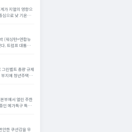
온도계가 지열의 영향으
 중심으로 낮 기온이
 반박 (워싱턴=연합뉴
했다. 트럼프 대통령
으로 그린벨트 총량 규제
옥 부지에 청년주택”
서울본부에서 열린 주한
 중인 메가특구 특별
 편안한 쿠션감을 무