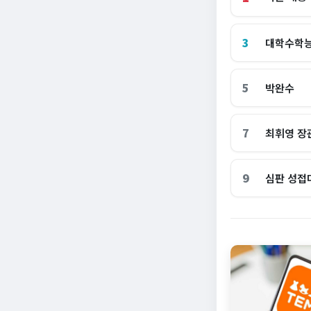
3
대학수학
5
박완수
7
최휘영 장
9
심판 성접