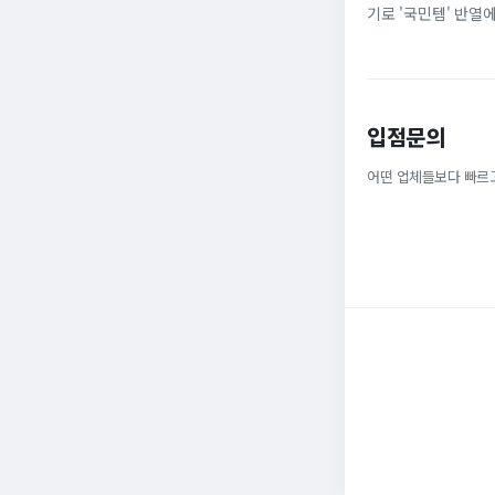
기로 '국민템' 반열
넓은 발볼과 부드러운
입점문의
어떤 업체들보다 빠르