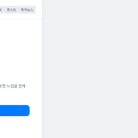
E
포스트
뚝딱뉴스
듯한 느낌을 받게