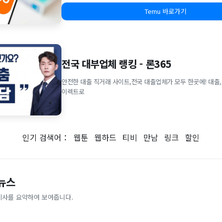
Temu 바로가기
전국 대부업체 랭킹 - 론365
안전한 대출 직거래 사이트,전국 대출업체가 모두 한곳에! 대출,
이렉트로
인기 검색어：
웹툰
웹하드
티비
만남
링크
할인
 뉴스
기사를 요약하여 보여줍니다.