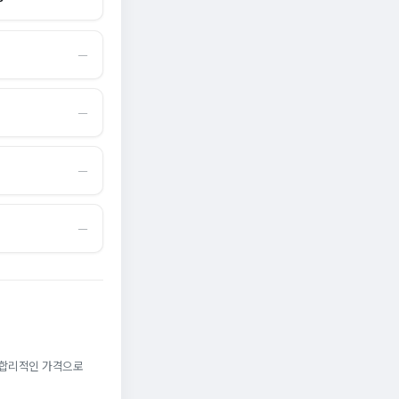
―
―
―
―
. 합리적인 가격으로