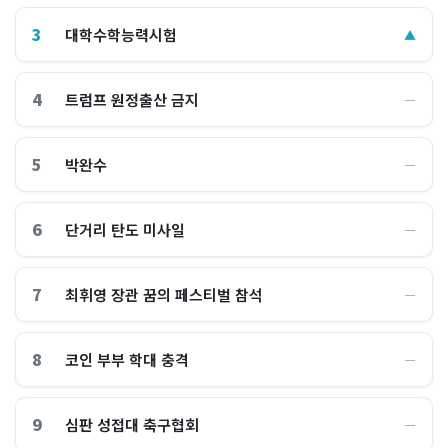
3
대학수학능력시험
▲
4
트럼프 원정출산 금지
―
5
박완수
―
6
단거리 탄도 미사일
―
7
최휘영 장관 꿈의 페스티벌 참석
―
8
코인 부부 학대 충격
―
9
심판 성접대 축구협회
―