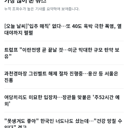
가장 많이 본 뉴스
누적 조회수가 높은 기사를 요약하여 보여줍니다.
[오늘 날씨]'입추 매직' 없다…또 40도 육박 극한 폭염, 열
대야까지 펄펄
트럼프 "이란전쟁 곧 끝날 것…미군 막대한 규모 탄약 보
유"
과천경마장 그린벨트 해제 절차 진행중…용산 등 서울은
진통
여당끼리도 미묘한 입장차…장관들 맞붙은 '주52시간 예
외'
"못생겨도 좋아" 한국인 너도나도 샀는데…"건강 망칠 수
있다" 경고, ...