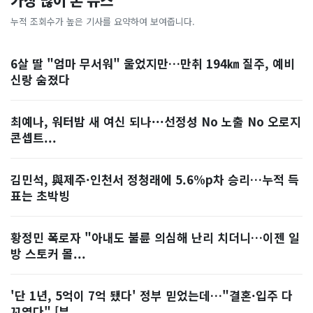
가장 많이 본 뉴스
누적 조회수가 높은 기사를 요약하여 보여줍니다.
6살 딸 "엄마 무서워" 울었지만…만취 194㎞ 질주, 예비
신랑 숨졌다
최예나, 워터밤 새 여신 되나···선정성 No 노출 No 오로지
콘셉트...
김민석, 與제주·인천서 정청래에 5.6%p차 승리…누적 득
표는 초박빙
황정민 폭로자 "아내도 불륜 의심해 난리 치더니…이젠 일
방 스토커 몰...
'단 1년, 5억이 7억 됐다' 정부 믿었는데…"결혼·입주 다
꼬였다" [부...