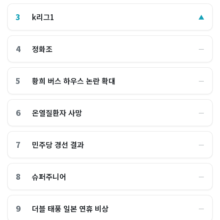
3
k리그1
▲
4
정화조
―
5
황희 버스 하우스 논란 확대
―
6
온열질환자 사망
―
7
민주당 경선 결과
―
8
슈퍼주니어
―
9
더블 태풍 일본 연휴 비상
―