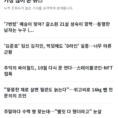
가장 많이 본 뉴스
누적 조회수가 높은 기사를 요약하여 보여줍니다.
'7번방' 예승이 맞아? 갈소원 21살 성숙미 깜짝…동행한
남자는 누구 (...
'김준호' 임신 김지민, 먹덧에도 'D라인' 실종…너무 마른
근황
추억의 싸이월드, 10월 다시 문 연다…스테이블코인·NFT
접목
"뚱뚱한 채로 살면 혈관도 늙는다"…위고비로 16㎏ 뺀 전
문의의 조언
주말마다 수백 명 찾는데…"별짓 다 했더라고" 눈살