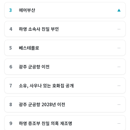
3
에어부산
▲
4
하영 소속사 친일 부인
―
5
베스테를로
―
6
광주 군공항 이전
―
7
소유, 사우나 있는 호화집 공개
―
8
광주 군공항 2028년 이전
―
9
하영 증조부 친일 의혹 재조명
―