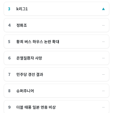
3
k리그1
▲
4
정화조
―
5
황희 버스 하우스 논란 확대
―
6
온열질환자 사망
―
7
민주당 경선 결과
―
8
슈퍼주니어
―
9
더블 태풍 일본 연휴 비상
―