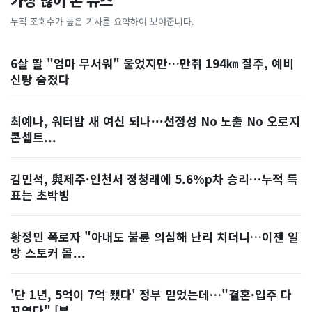
가장 많이 본 뉴스
누적 조회수가 높은 기사를 요약하여 보여줍니다.
6살 딸 "엄마 무서워" 울었지만…만취 194㎞ 질주, 예비
신랑 숨졌다
최예나, 워터밤 새 여신 되나···선정성 No 노출 No 오로지
콘셉트...
김민석, 與제주·인천서 정청래에 5.6%p차 승리…누적 득
표는 초박빙
황정민 폭로자 "아내도 불륜 의심해 난리 치더니…이젠 일
방 스토커 몰...
'단 1년, 5억이 7억 됐다' 정부 믿었는데…"결혼·입주 다
꼬였다" [부...