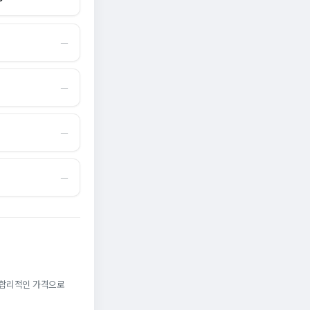
―
―
―
―
. 합리적인 가격으로