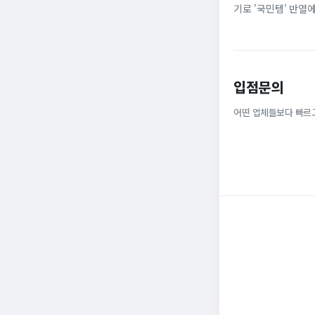
기로 '국민템' 반열
넓은 발볼과 부드러운
입점문의
어떤 업체들보다 빠르