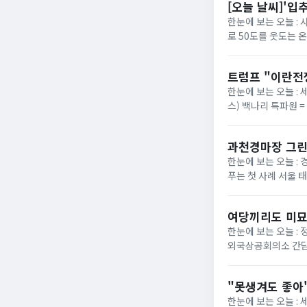
[오늘 날씨]'입
한눈에 보는 오늘 :
로 50도를 웃도는 
40도에 육박할 전망이
트럼프 "이란전
한눈에 보는 오늘 : 
스) 백나리 특파원 
은 이날 백악관 행정
과천경마장 그린
한눈에 보는 오늘 : 
푸는 첫 사례 서울 
정부가 경기 과천 경마장
여당끼리도 미묘
한눈에 보는 오늘 :
외국상공회의소 간담
법의 핵심 쟁점으로 부
"못생겨도 좋아"
한눈에 보는 오늘 :