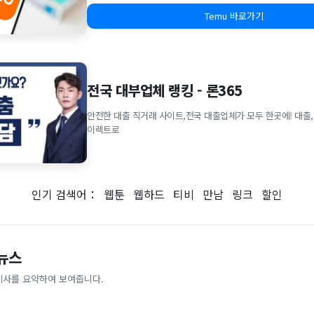
Temu 바로가기
전국 대부업체 랭킹 - 론365
안전한 대출 직거래 사이트,전국 대출업체가 모두 한곳에! 대출,
이렉트로
인기 검색어：
웹툰
웹하드
티비
만남
링크
할인
 뉴스
기사를 요약하여 보여줍니다.