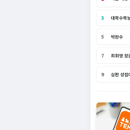
3
대학수학
5
박완수
7
최휘영 장
9
심판 성접