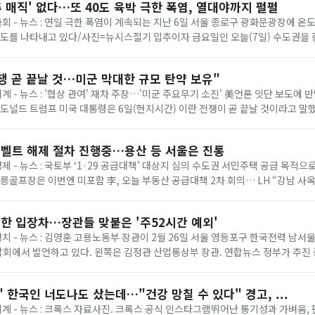
추 매직' 없다…또 40도 육박 극한 폭염, 열대야까지 펄펄
 사회 - 뉴스 : 연일 극한 폭염이 계속되는 지난 6일 서울 종로구 광화문광장에 
온도를 나타내고 있다/사진=뉴시스절기 입추이자 금요일인 오늘(7일) 수도권을
다. 기상청에 따르면 이날은 ...
쟁 곧 끝날 것…미군 막대한 규모 탄약 보유"
세계 - 뉴스 : '협상 관여' 재차 주장…'미군 주요무기 소진' 美언론 잇단 보도에
= 도널드 트럼프 미국 대통령은 6일(현지시간) 이란 전쟁이 곧 끝날 것이라고 말
명령 서명식에서 취재진과...
벨트 해제 절차 진행중…용산 등 서울은 진통
경제 - 뉴스 : 국토부 ‘1·29 공급대책’ 대상지 심의 수도권 서민주택 공급 목적
태릉골프장은 이번엔 미포함 李, 오늘 부동산 공급대책 2차 회의… LH “강남 사
 등 올해 1·...
한 입장차…장관들 맞붙은 '주52시간 예외'
 정치 - 뉴스 : 김영훈 고용노동부 장관이 2월 26일 서울 영등포구 한국전력 남
회에서 발언하고 있다. 왼쪽은 김정관 산업통상부 장관. 연합뉴스 정부가 추진
상한 ‘주 52시간제 특례’가 정...
 한국인 너도나도 샀는데…"건강 망칠 수 있다" 경고, ...
 세계 - 뉴스 : 크록스 자료사진. 크록스 공식 인스타그램뛰어난 통기성과 가벼움,