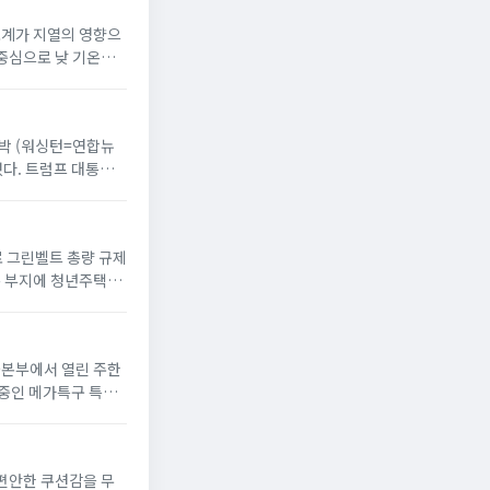
온도계가 지열의 영향으
 중심으로 낮 기온이
 반박 (워싱턴=연합뉴
했다. 트럼프 대통령
으로 그린벨트 총량 규제
옥 부지에 청년주택”
서울본부에서 열린 주한
 중인 메가특구 특별
 편안한 쿠션감을 무