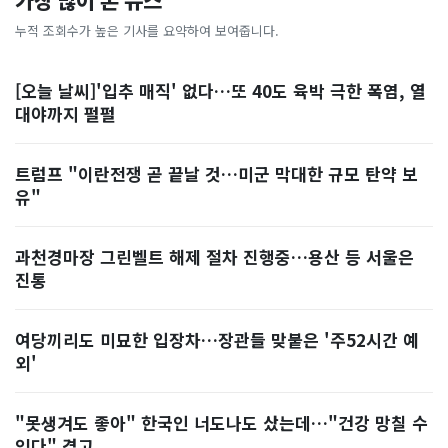
가장 많이 본 뉴스
누적 조회수가 높은 기사를 요약하여 보여줍니다.
[오늘 날씨]'입추 매직' 없다…또 40도 육박 극한 폭염, 열
대야까지 펄펄
트럼프 "이란전쟁 곧 끝날 것…미군 막대한 규모 탄약 보
유"
과천경마장 그린벨트 해제 절차 진행중…용산 등 서울은
진통
여당끼리도 미묘한 입장차…장관들 맞붙은 '주52시간 예
외'
"못생겨도 좋아" 한국인 너도나도 샀는데…"건강 망칠 수
있다" 경고, ...