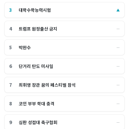
3
대학수학능력시험
▲
4
트럼프 원정출산 금지
―
5
박완수
―
6
단거리 탄도 미사일
―
7
최휘영 장관 꿈의 페스티벌 참석
―
8
코인 부부 학대 충격
―
9
심판 성접대 축구협회
―