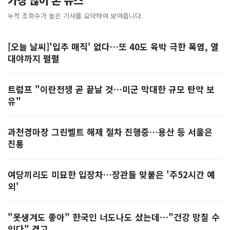
가장 많이 본 뉴스
누적 조회수가 높은 기사를 요약하여 보여줍니다.
[오늘 날씨]'입추 매직' 없다…또 40도 육박 극한 폭염, 열
대야까지 펄펄
트럼프 "이란전쟁 곧 끝날 것…미군 막대한 규모 탄약 보
유"
과천경마장 그린벨트 해제 절차 진행중…용산 등 서울은
진통
여당끼리도 미묘한 입장차…장관들 맞붙은 '주52시간 예
외'
"못생겨도 좋아" 한국인 너도나도 샀는데…"건강 망칠 수
있다" 경고, ...