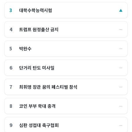
3
대학수학능력시험
▲
4
트럼프 원정출산 금지
―
5
박완수
―
6
단거리 탄도 미사일
―
7
최휘영 장관 꿈의 페스티벌 참석
―
8
코인 부부 학대 충격
―
9
심판 성접대 축구협회
―