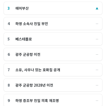
3
에어부산
▲
4
하영 소속사 친일 부인
―
5
베스테를로
―
6
광주 군공항 이전
―
7
소유, 사우나 있는 호화집 공개
―
8
광주 군공항 2028년 이전
―
9
하영 증조부 친일 의혹 재조명
―