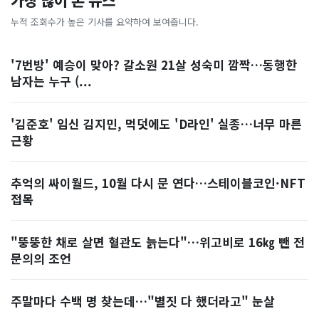
가장 많이 본 뉴스
누적 조회수가 높은 기사를 요약하여 보여줍니다.
'7번방' 예승이 맞아? 갈소원 21살 성숙미 깜짝…동행한
남자는 누구 (...
'김준호' 임신 김지민, 먹덧에도 'D라인' 실종…너무 마른
근황
추억의 싸이월드, 10월 다시 문 연다…스테이블코인·NFT
접목
"뚱뚱한 채로 살면 혈관도 늙는다"…위고비로 16㎏ 뺀 전
문의의 조언
주말마다 수백 명 찾는데…"별짓 다 했더라고" 눈살