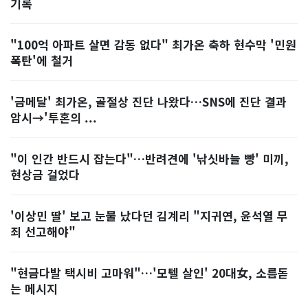
기록
"100억 아파트 살면 감동 없다" 최가온 축하 현수막 '민원
폭탄'에 철거
'금메달' 최가온, 골절상 진단 나왔다…SNS에 진단 결과
암시→'투혼의 ...
"이 인간 반드시 잡는다"…반려견에 '낚싯바늘 빵' 미끼,
현상금 걸었다
'이상민 딸' 보고 눈물 났다던 김계리 "지귀연, 윤석열 무
죄 선고해야"
"현금다발 택시비 고마워"…'모텔 살인' 20대女, 소름돋
는 메시지