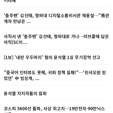
키려해"
'충주맨' 김선태, 청와대 디지털소통비서관 채용설…"靑관
계자 만남은 ...
사직서 낸 '충주맨' 김선태, 청와대로 가나…러브콜에 답은
아직[SC이...
[1보] '내란 우두머리' 혐의 윤석열 1심 무기징역 선고
"중국어 인터뷰도 못해, 귀화 정책 실패!"…'린샤오쥔 믿
었던' 中 빙상계, ...
윤석열 지지자들의 집회
코스피 5600선 돌파, 사상 최고치…19만전자·90만닉스