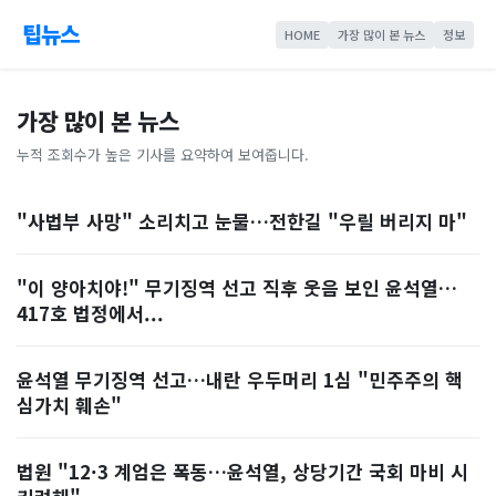
팁뉴스
HOME
가장 많이 본 뉴스
정보
가장 많이 본 뉴스
누적 조회수가 높은 기사를 요약하여 보여줍니다.
"사법부 사망" 소리치고 눈물…전한길 "우릴 버리지 마"
"이 양아치야!" 무기징역 선고 직후 웃음 보인 윤석열…
417호 법정에서...
윤석열 무기징역 선고…내란 우두머리 1심 "민주주의 핵
심가치 훼손"
법원 "12·3 계엄은 폭동…윤석열, 상당기간 국회 마비 시