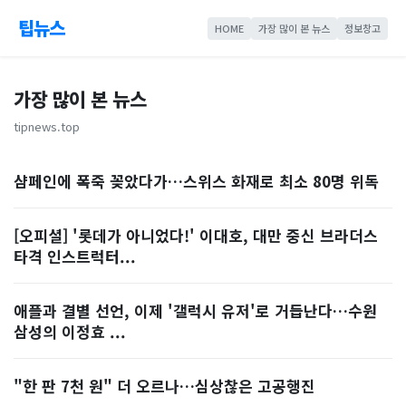
팁뉴스
HOME
가장 많이 본 뉴스
정보창고
가장 많이 본 뉴스
tipnews.top
샴페인에 폭죽 꽂았다가…스위스 화재로 최소 80명 위독
[오피셜] '롯데가 아니었다!' 이대호, 대만 중신 브라더스
타격 인스트럭터...
애플과 결별 선언, 이제 '갤럭시 유저'로 거듭난다…수원
삼성의 이정효 ...
"한 판 7천 원" 더 오르나…심상찮은 고공행진