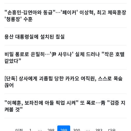
"손흥민·김연아와 동급"…'페이커' 이상혁, 최고 체육훈장
'청룡장' 수훈
용산 대통령실에 설치된 침실
비밀 통로로 은밀히…'尹 사우나' 실체 드러나 "작은 호텔
같았다"
[단독] 상사에게 괴롭힘 당한 카카오 여직원, 스스로 목숨
끊어
"이혜훈, 보좌진에 아들 픽업 시켜" 또 폭로…靑 "검증 지
켜볼 것"
이전
1
…
298
299
300
…
383
다음