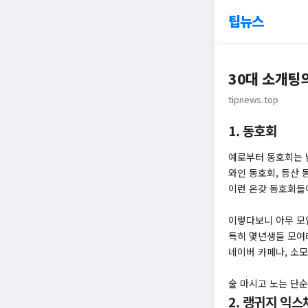
팁뉴스
30대 소개팅
tipnews.top
1. 동호회
예로부터 동호회는 
와인 동호회, 등산 
이런 온갖 동호회들
이렇다보니 아무 모
특히 몇년생들 모여
네이버 카페나, 소
술 마시고 노는 단순
2. 랭귀지 익스