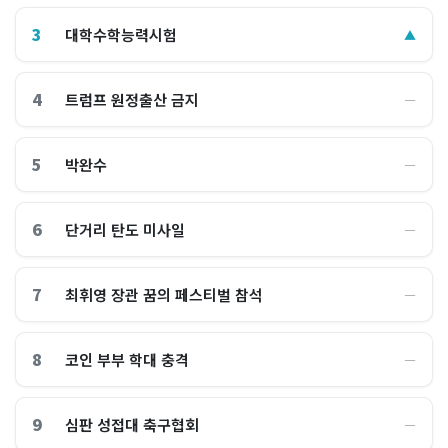
3
대학수학능력시험
▲
4
트럼프 원정출산 금지
―
5
박완수
―
6
단거리 탄도 미사일
―
7
최휘영 장관 꿈의 페스티벌 참석
―
8
코인 부부 학대 충격
―
9
심판 성접대 축구협회
―