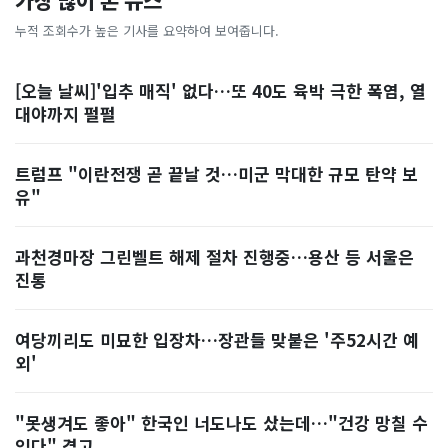
가장 많이 본 뉴스
누적 조회수가 높은 기사를 요약하여 보여줍니다.
[오늘 날씨]'입추 매직' 없다…또 40도 육박 극한 폭염, 열
대야까지 펄펄
트럼프 "이란전쟁 곧 끝날 것…미군 막대한 규모 탄약 보
유"
과천경마장 그린벨트 해제 절차 진행중…용산 등 서울은
진통
여당끼리도 미묘한 입장차…장관들 맞붙은 '주52시간 예
외'
"못생겨도 좋아" 한국인 너도나도 샀는데…"건강 망칠 수
있다" 경고, ...