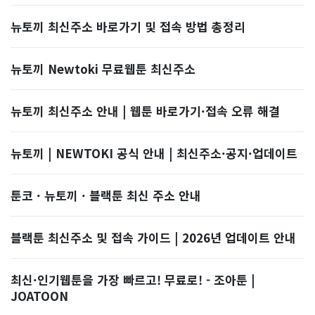
뉴토끼 최신주소 바로가기 및 접속 방법 총정리
뉴토끼 Newtoki 무료웹툰 최신주소
뉴토끼 최신주소 안내 | 웹툰 바로가기·접속 오류 해결
뉴토끼 | NEWTOKI 공식 안내 | 최신주소·공지·업데이트
툰코 · 뉴토끼 · 블랙툰 최신 주소 안내
블랙툰 최신주소 및 접속 가이드 | 2026년 업데이트 안내
최신·인기웹툰을 가장 빠르고! 무료로! - 조아툰 |
JOATOON