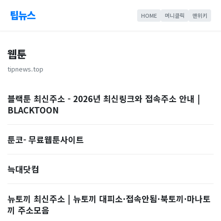
팁뉴스
HOME
머니클릭
맨위키
웹툰
tipnews.top
블랙툰 최신주소 - 2026년 최신링크와 접속주소 안내 |
BLACKTOON
툰코- 무료웹툰사이트
늑대닷컴
뉴토끼 최신주소 | 뉴토끼 대피소·접속안됨·북토끼·마나토
끼 주소모음