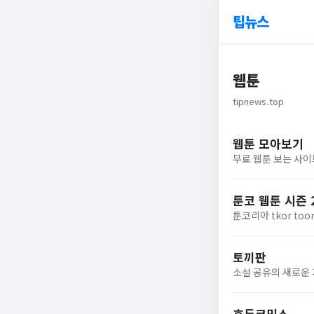
팁뉴스
웹툰
tipnews.top
웹툰 모아보기
무료 웹툰 보는 사이
툰코 웹툰 시즌 
툰코리아 tkor too
토끼판
소설 공유의 새로운 
호두코믹스