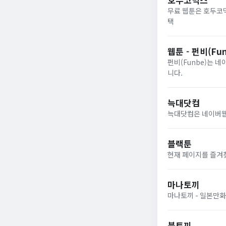
무료 웹툰은 호두코믹
택
웹툰 - 펀비(Fun
펀비(Funbe)는 
니다.
늑대닷컴
늑대닷컴은 네이버웹
블랙툰
현재 페이지를 즐겨
마나토끼
마나토끼 - 일본만화
북토끼