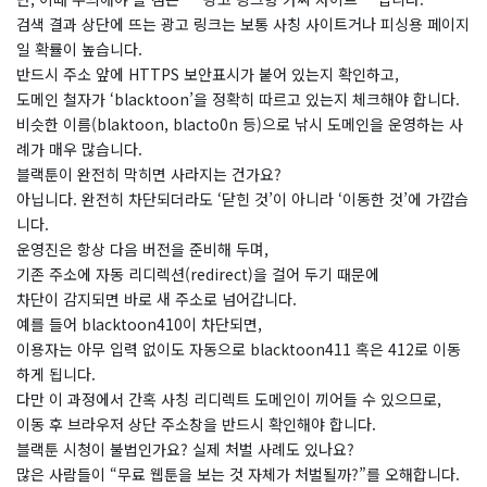
검색 결과 상단에 뜨는 광고 링크는 보통 사칭 사이트거나 피싱용 페이지
일 확률이 높습니다.
반드시 주소 앞에 HTTPS 보안표시가 붙어 있는지 확인하고,
도메인 철자가 ‘blacktoon’을 정확히 따르고 있는지 체크해야 합니다.
비슷한 이름(blaktoon, blacto0n 등)으로 낚시 도메인을 운영하는 사
례가 매우 많습니다.
블랙툰이 완전히 막히면 사라지는 건가요?
​아닙니다. 완전히 차단되더라도 ‘닫힌 것’이 아니라 ‘이동한 것’에 가깝습
니다.
운영진은 항상 다음 버전을 준비해 두며,
기존 주소에 자동 리디렉션(redirect)을 걸어 두기 때문에
차단이 감지되면 바로 새 주소로 넘어갑니다.
예를 들어 blacktoon410이 차단되면,
이용자는 아무 입력 없이도 자동으로 blacktoon411 혹은 412로 이동
하게 됩니다.
다만 이 과정에서 간혹 사칭 리디렉트 도메인이 끼어들 수 있으므로,
이동 후 브라우저 상단 주소창을 반드시 확인해야 합니다.
블랙툰 시청이 불법인가요? 실제 처벌 사례도 있나요?
​많은 사람들이 “무료 웹툰을 보는 것 자체가 처벌될까?”를 오해합니다.