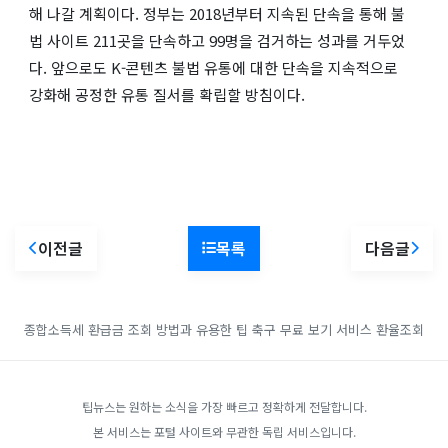
해 나갈 계획이다. 정부는 2018년부터 지속된 단속을 통해 불
법 사이트 211곳을 단속하고 99명을 검거하는 성과를 거두었
다. 앞으로도 K-콘텐츠 불법 유통에 대한 단속을 지속적으로
강화해 공정한 유통 질서를 확립할 방침이다.
이전글
목록
다음글
종합소득세 환급금 조회 방법과 유용한 팁
축구 무료 보기 서비스
환율조회
팁뉴스는 원하는 소식을 가장 빠르고 정확하게 전달합니다.
본 서비스는 포털 사이트와 무관한 독립 서비스입니다.