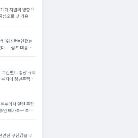
온도계가 지열의 영향으
 중심으로 낮 기온이
 반박 (워싱턴=연합뉴
했다. 트럼프 대통령
으로 그린벨트 총량 규제
옥 부지에 청년주택”
서울본부에서 열린 주한
 중인 메가특구 특별
 편안한 쿠션감을 무