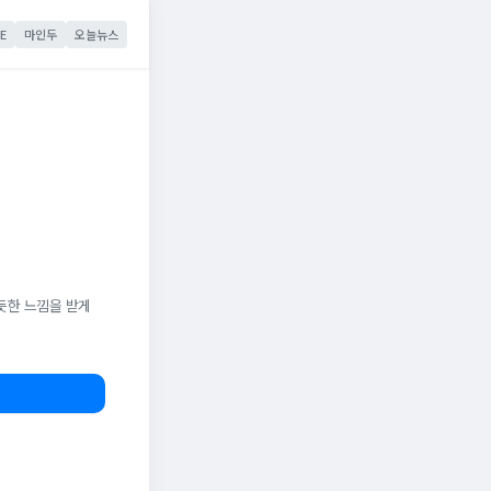
E
마인두
오늘뉴스
듯한 느낌을 받게