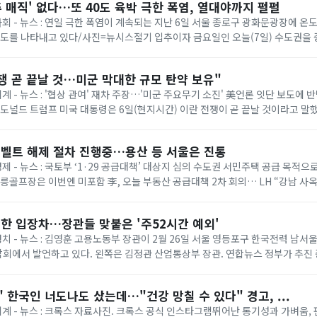
추 매직' 없다…또 40도 육박 극한 폭염, 열대야까지 펄펄
 사회 - 뉴스 : 연일 극한 폭염이 계속되는 지난 6일 서울 종로구 광화문광장에 
온도를 나타내고 있다/사진=뉴시스절기 입추이자 금요일인 오늘(7일) 수도권을
다. 기상청에 따르면 이날은 ...
쟁 곧 끝날 것…미군 막대한 규모 탄약 보유"
세계 - 뉴스 : '협상 관여' 재차 주장…'미군 주요무기 소진' 美언론 잇단 보도에
= 도널드 트럼프 미국 대통령은 6일(현지시간) 이란 전쟁이 곧 끝날 것이라고 말
명령 서명식에서 취재진과...
벨트 해제 절차 진행중…용산 등 서울은 진통
경제 - 뉴스 : 국토부 ‘1·29 공급대책’ 대상지 심의 수도권 서민주택 공급 목적
태릉골프장은 이번엔 미포함 李, 오늘 부동산 공급대책 2차 회의… LH “강남 사
 등 올해 1·...
한 입장차…장관들 맞붙은 '주52시간 예외'
 정치 - 뉴스 : 김영훈 고용노동부 장관이 2월 26일 서울 영등포구 한국전력 남
회에서 발언하고 있다. 왼쪽은 김정관 산업통상부 장관. 연합뉴스 정부가 추진
상한 ‘주 52시간제 특례’가 정...
 한국인 너도나도 샀는데…"건강 망칠 수 있다" 경고, ...
 세계 - 뉴스 : 크록스 자료사진. 크록스 공식 인스타그램뛰어난 통기성과 가벼움,