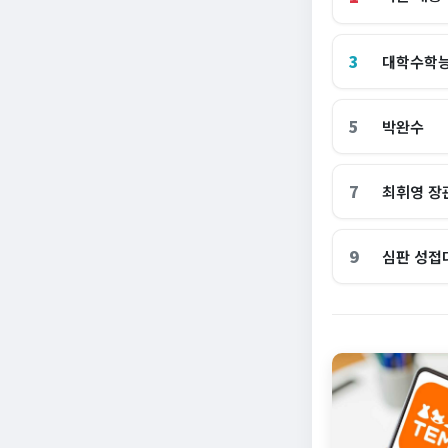
3
대학수학
5
박완수
7
최휘영 장
9
심판 성접