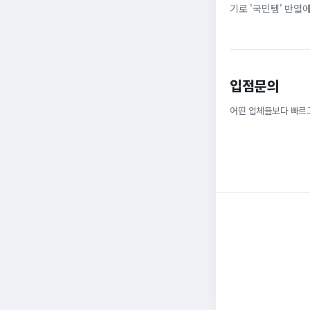
기로 '국민템' 반열
넓은 발볼과 부드러운
입점문의
어떤 업체들보다 빠르