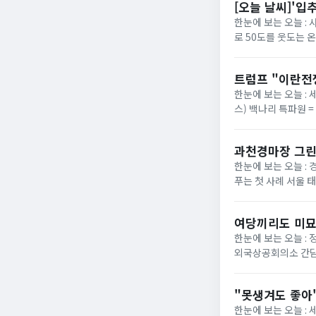
[오늘 날씨]'입
한눈에 보는 오늘 :
로 50도를 웃도는 
40도에 육박할 전망이
트럼프 "이란전
한눈에 보는 오늘 : 
스) 백나리 특파원 
은 이날 백악관 행정
과천경마장 그린
한눈에 보는 오늘 : 
푸는 첫 사례 서울 
정부가 경기 과천 경마장
여당끼리도 미묘
한눈에 보는 오늘 :
외국상공회의소 간담
법의 핵심 쟁점으로 부
"못생겨도 좋아"
한눈에 보는 오늘 :