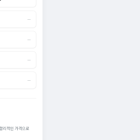
―
―
―
―
. 합리적인 가격으로