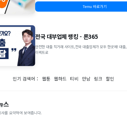
Temu 바로가기
전국 대부업체 랭킹 - 론365
안전한 대출 직거래 사이트,전국 대출업체가 모두 한곳에! 대출,
이렉트로
인기 검색어：
웹툰
웹하드
티비
만남
링크
할인
 뉴스
기사를 요약하여 보여줍니다.